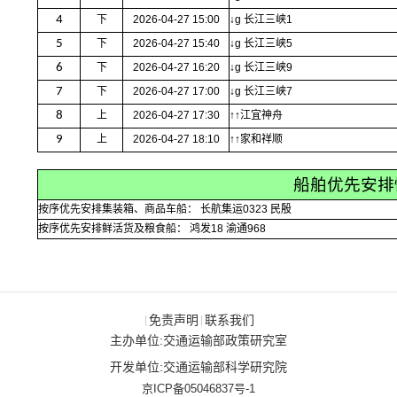
4
下
2026-04-27 15:00
↓g 长江三峡1
5
下
2026-04-27 15:40
↓g 长江三峡5
6
下
2026-04-27 16:20
↓g 长江三峡9
7
下
2026-04-27 17:00
↓g 长江三峡7
8
上
2026-04-27 17:30
↑↑江宜神舟
9
上
2026-04-27 18:10
↑↑家和祥顺
船舶优先安排
按序优先安排集装箱、商品车船： 长航集运0323 民殷
按序优先安排鲜活货及粮食船： 鸿发18 渝通968
免责声明
联系我们
|
|
主办单位:交通运输部政策研究室
开发单位:交通运输部科学研究院
京ICP备05046837号-1