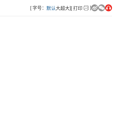
]
[ 字号：
]
默认
大
超大
[ 打印