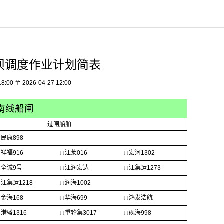
坝调度作业计划简表
00 至 2026-04-27 12:00
南线船闸
过闸船舶
↓民康898
↓祥福916
↓↓江莱016
↓↓宏河1302
↓全诚9号
↓↓江润宏达
↓↓江集运1273
↓江集运1218
↓↓润海1002
↓金海168
↓↓华海699
↓↓鸿发浩航
↓港盛1316
↓↓重轮集3017
↓↓砚海998