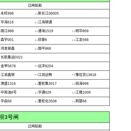
过闸船舶
↓永旺998
↓↓新长江06005
↓华海616
↓↓江海顺通
↓国江888
↓↓通海1519
↓↓明华809
↓森宇001
↓↓欣豪6
↓↓江龙568
↓鸿发振鑫
↓↓国平866
↑长航集运0321
↑金甲5678
↑↑远洋9204
↑江渝鑫顺
↑↑江润远畅
↑↑豫信货13818
↓港盛1316
↓↓重轮集3017
↓↓砚海998
↓中南油8号
↓↓华通029
↓↓江隆1009
↓华启66
↓↓重轮化3508
↓↓荆楚68
坝3号闸
过闸船舶