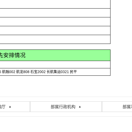
先安排情况
融002 航龙808 石宝2002 长航集运0321 民平
输厅
部属行政机构
部属
▲
▲