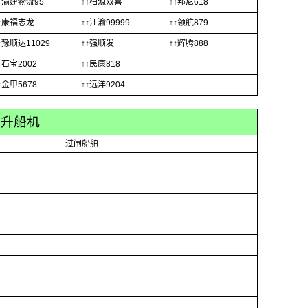
↑渝建物流95
↑↑柏源双喜
↑↑邦尼618
↑康福志龙
↑↑江渝99999
↑↑领航879
↑豫顺达11029
↑↑强顺发
↑↑辉腾888
↑石宝2002
↑↑民康818
↑金甲5678
↑↑远洋9204
峡升船机
过闸船舶