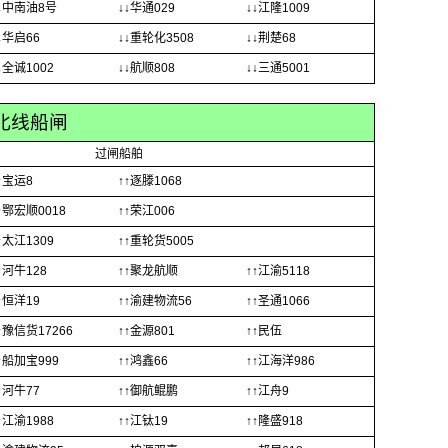
↓中南油8号
↓↓华通029
↓↓江隆1009
↓华启66
↓↓重轮化3508
↓↓荆楚68
↓全诚1002
↓↓航顺808
↓↓三通5001
北线船闸
过闸船舶
↑宝运8
↑↑逐滕1068
↑鄂宏顺0018
↑↑荣江006
↑太江1309
↑↑重轮货5005
↑河牛128
↑↑聚龙航顺
↑↑江渝5118
↑恒洋19
↑↑渝建物流56
↑↑圣通1066
↑豫信货17266
↑↑金源801
↑↑民伍
↑船加宝999
↑↑鸿鑫66
↑↑江海洋986
↑河牛77
↑↑御航鲲鹏
↑↑江舟9
↑江渝1988
↑↑江钛19
↑↑隆盛918