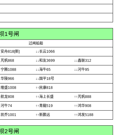
坝1号闸
过闸船舶
↓安舟818[新]
↓↓长云1066
↓芃帆868
↓↓和友3699
↓↓鑫联312
↓宁腾1088
↓↓海牛65
↓↓河牛95
↓华陵966
↓↓国平18号
↑隆盛1008
↑↑民康818
↑航龙808
↑↑海上长盛
↑↑芃帆888
↑河牛74
↑↑青龍519
↑↑鸿华908
↑凯乔1001
↑↑新鹏远
↑↑鸿发5188
坝2号闸