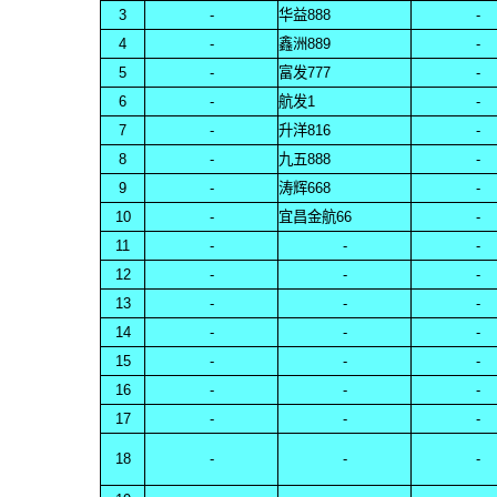
3
-
华益888
-
4
-
鑫洲889
-
5
-
富发777
-
6
-
航发1
-
7
-
升洋816
-
8
-
九五888
-
9
-
涛辉668
-
10
-
宜昌金航66
-
11
-
-
-
12
-
-
-
13
-
-
-
14
-
-
-
15
-
-
-
16
-
-
-
17
-
-
-
18
-
-
-