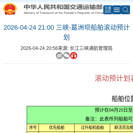
交通
日历
2026-04-24 21:00 三峡-葛洲坝船舶滚动预计
划
2026-04-24 20:56
来源: 长江三峡通航管理局
滚动预计划表
船舶位
预计在04月25日
备注：此表所列船舶可
序号
优先船舶
过升船机船舶
鲜活货及