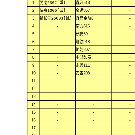
1
民渝2302[重]
鑫旺518
2
快舟1006[诚]
金运867
-
3
新长江26003[诚]
宜昌金航6
-
4
-
南方816
-
5
-
长安69
-
6
-
荆航918
-
7
-
炬能807
-
8
-
中鸿如意
-
9
-
永鑫111
-
10
-
安吉208
-
11
-
-
-
12
-
-
-
13
-
-
-
14
-
-
-
15
-
-
-
16
-
-
-
17
-
-
-