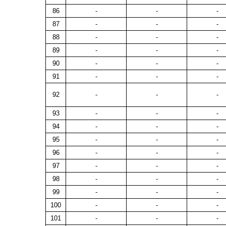
86
-
-
-
87
-
-
-
88
-
-
-
89
-
-
-
90
-
-
-
91
-
-
-
92
-
-
-
93
-
-
-
94
-
-
-
95
-
-
-
96
-
-
-
97
-
-
-
98
-
-
-
99
-
-
-
100
-
-
-
101
-
-
-