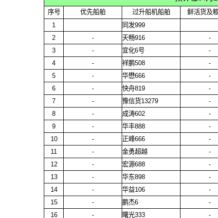
序号
优先船舶
过升船机船舶
鲜活货及
1
同发999
2
-
天畅916
-
3
-
宜化6号
-
4
-
祥鹏508
-
5
-
华懋666
-
6
-
快舟819
-
7
-
豫信货13279
-
8
-
成涛602
-
9
-
华丰888
-
10
-
正峰666
-
11
-
金勇超越
-
12
-
宏源688
-
13
-
华东898
-
14
-
华益106
-
15
-
鹏杰6
-
16
-
曙光333
-