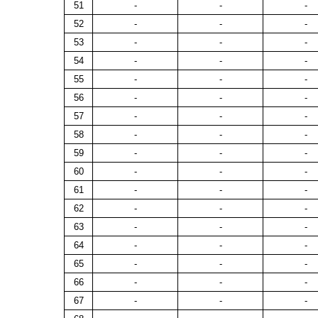
51
-
-
-
52
-
-
-
53
-
-
-
54
-
-
-
55
-
-
-
56
-
-
-
57
-
-
-
58
-
-
-
59
-
-
-
60
-
-
-
61
-
-
-
62
-
-
-
63
-
-
-
64
-
-
-
65
-
-
-
66
-
-
-
67
-
-
-