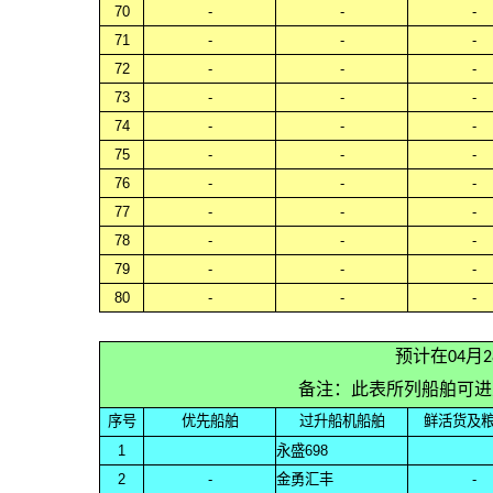
70
-
-
-
71
-
-
-
72
-
-
-
73
-
-
-
74
-
-
-
75
-
-
-
76
-
-
-
77
-
-
-
78
-
-
-
79
-
-
-
80
-
-
-
预计在04月
备注：此表所列船舶可进
序号
优先船舶
过升船机船舶
鲜活货及
1
永盛698
2
-
金勇汇丰
-