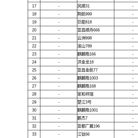
17
-
风顺31
-
18
-
荆航999
-
19
-
巨能818
-
20
-
宜昌顺舟666
-
21
-
云洲998
-
22
-
渝山789
-
23
-
麒麟皓166
-
24
-
洪金龙18
-
25
-
宜昌金航77
-
26
-
麒麟皓1003
-
27
-
麒麟皓168
-
28
-
家和祥瑞
-
29
-
楚江3号
-
30
-
麒麟皓1001
-
31
-
鹏杰7
-
32
-
宜都广翼196
-
33
-
江钛66
-