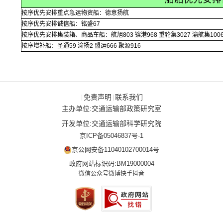
按序优先安排重点急运物资船：德意扬航
按序优先安排诚信船：铭盛67
按序优先安排集装箱、商品车船：航旭803 镔港968 重轮集3027 渝航集1006 
按序增补船：圣通59 渝扬2 盟运666 聚源916
免责声明
联系我们
|
|
主办单位:交通运输部政策研究室
开发单位:交通运输部科学研究院
京ICP备05046837号-1
京公网安备11040102700014号
政府网站标识码:BM19000004
微信公众号
微博
快手
抖音