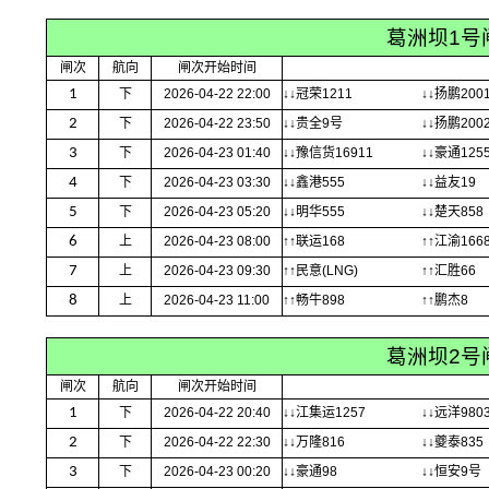
葛洲坝1号
闸次
航向
闸次开始时间
1
下
2026-04-22 22:00
↓↓冠荣1211
↓↓扬鹏200
2
下
2026-04-22 23:50
↓↓贵全9号
↓↓扬鹏200
3
下
2026-04-23 01:40
↓↓豫信货16911
↓↓豪通125
4
下
2026-04-23 03:30
↓↓鑫港555
↓↓益友19
5
下
2026-04-23 05:20
↓↓明华555
↓↓楚天858
6
上
2026-04-23 08:00
↑↑联运168
↑↑江渝166
7
上
2026-04-23 09:30
↑↑民意(LNG)
↑↑汇胜66
8
上
2026-04-23 11:00
↑↑畅牛898
↑↑鹏杰8
葛洲坝2号
闸次
航向
闸次开始时间
1
下
2026-04-22 20:40
↓↓江集运1257
↓↓远洋9803
2
下
2026-04-22 22:30
↓↓万隆816
↓↓夔泰835
3
下
2026-04-23 00:20
↓↓豪通98
↓↓恒安9号