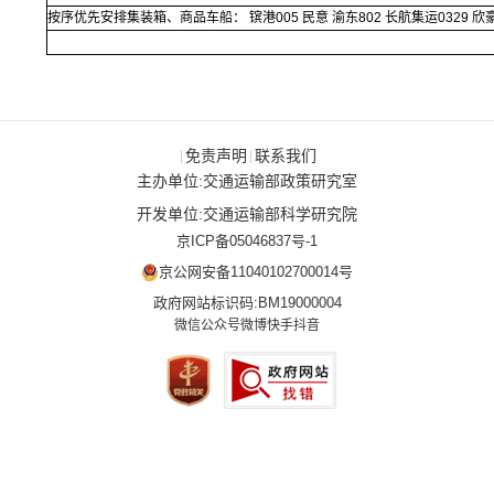
按序优先安排集装箱、商品车船： 镔港005 民意 渝东802 长航集运0329 欣豪8
免责声明
联系我们
|
|
主办单位:交通运输部政策研究室
开发单位:交通运输部科学研究院
京ICP备05046837号-1
京公网安备11040102700014号
政府网站标识码:BM19000004
微信公众号
微博
快手
抖音