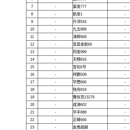
7
-
富发777
-
8
-
航发1
-
9
-
升洋816
-
10
-
九五888
-
11
-
涛辉668
-
12
-
宜昌金航66
-
13
-
同发999
-
14
-
天畅916
-
15
-
宜化6号
-
16
-
祥鹏508
-
17
-
华懋666
-
18
-
快舟819
-
19
-
豫信货13279
-
20
-
成涛602
-
21
-
华丰888
-
22
-
正峰666
-
23
-
金勇超越
-