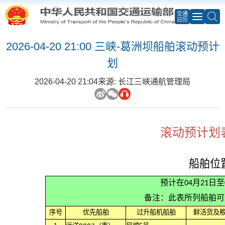
交通
日历
2026-04-20 21:00 三峡-葛洲坝船舶滚动预计
划
2026-04-20 21:04
来源: 长江三峡通航管理局
滚动预计划表
船舶位
预计在04月21日
备注：此表所列船舶可
序号
优先船舶
过升船机船舶
鲜活货及