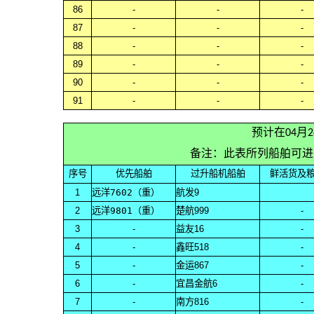
86
-
-
-
87
-
-
-
88
-
-
-
89
-
-
-
90
-
-
-
91
-
-
-
预计在04月
备注：此表所列船舶可进
序号
优先船舶
过升船机船舶
鲜活货及
1
远洋7602（重）
航发9
2
远洋9801（重）
楚航999
-
3
-
益友16
-
4
-
鑫旺518
-
5
-
金运867
-
6
-
宜昌金航6
-
7
-
南方816
-