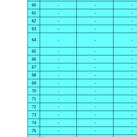
60
-
-
-
61
-
-
-
62
-
-
-
63
-
-
-
64
-
-
-
65
-
-
-
66
-
-
-
67
-
-
-
68
-
-
-
69
-
-
-
70
-
-
-
71
-
-
-
72
-
-
-
73
-
-
-
74
-
-
-
75
-
-
-