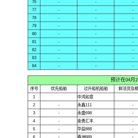
76
-
-
-
77
-
-
-
78
-
-
-
79
-
-
-
80
-
-
-
81
-
-
-
82
-
-
-
83
-
-
-
84
-
-
-
预计在04月
序号
优先船舶
过升船机船舶
鲜活货及
1
中鸿如意
2
-
永鑫111
-
3
-
永盛698
-
4
-
金勇汇丰
-
5
-
华益888
-
6
-
鑫洲889
-