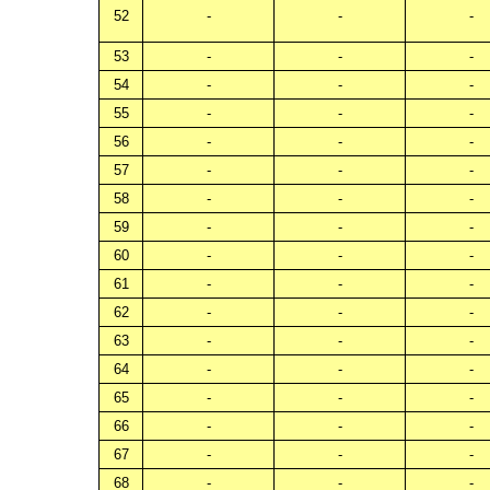
52
-
-
-
53
-
-
-
54
-
-
-
55
-
-
-
56
-
-
-
57
-
-
-
58
-
-
-
59
-
-
-
60
-
-
-
61
-
-
-
62
-
-
-
63
-
-
-
64
-
-
-
65
-
-
-
66
-
-
-
67
-
-
-
68
-
-
-