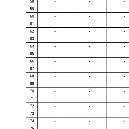
58
-
-
-
59
-
-
-
60
-
-
-
61
-
-
-
62
-
-
-
63
-
-
-
64
-
-
-
65
-
-
-
66
-
-
-
67
-
-
-
68
-
-
-
69
-
-
-
70
-
-
-
71
-
-
-
72
-
-
-
73
-
-
-
74
-
-
-
75
-
-
-