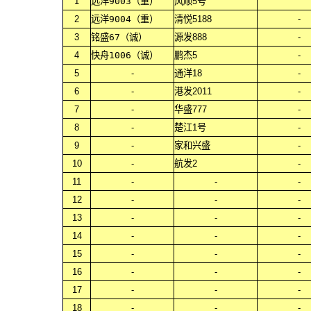
1
远洋9003（重）
风顺5号
2
远洋9004（重）
清悦5188
-
3
铭盛67（诚）
源发888
-
4
快舟1006（诚）
鹏杰5
-
5
-
通洋18
-
6
-
港发2011
-
7
-
华盛777
-
8
-
楚江1号
-
9
-
家和兴盛
-
10
-
航发2
-
11
-
-
-
12
-
-
-
13
-
-
-
14
-
-
-
15
-
-
-
16
-
-
-
17
-
-
-
18
-
-
-