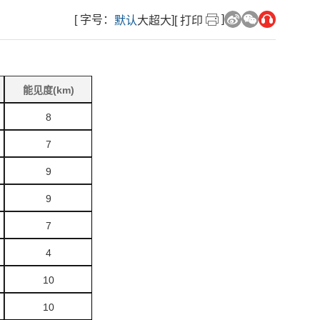
]
[ 字号：
]
默认
大
超大
[ 打印
能见度(km)
8
7
9
9
7
4
10
10