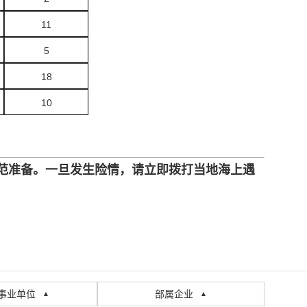
11
5
18
10
范准备。一旦发生险情，请立即拨打当地海上遇
事业单位
部属企业
▲
▲