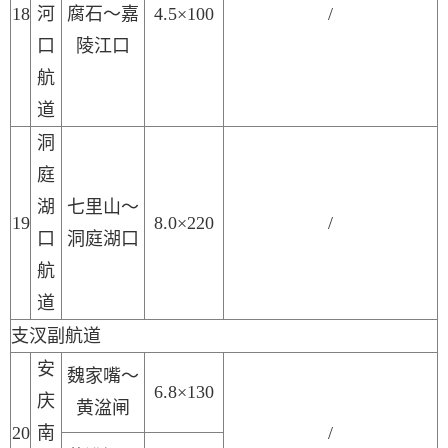
1
8
河
腐石～嘉
4.5×100
/
口
陵江口
航
道
洞
庭
湖
七里山～
19
8.0×220
/
口
洞庭湖口
航
道
支汊副航道
安
魏家嘴～
6.8×130
庆
黄湓闸
2
0
南
/