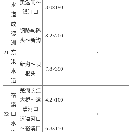
黄湓闸～
水
8.0×190
钱江口
道
成
铜陵
#6码
德
8.2×200
头～新沟
洲
2
1
东
/
港
新沟～坝
7.8×390
水
根头
道
芜湖长江
裕
大桥～运
4.2×100
溪
漕河口
2
2
口
/
运漕河口
水
～裕溪口
6.8×150