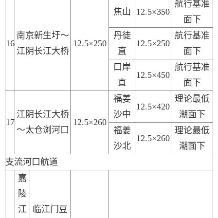
航行基准
焦山
12.5×350
面下
南京新生圩～
丹徒
航行基准
16
12.5×250
12.5×250
江阴长江大桥
直
面下
口岸
航行基准
12.5×450
直
面下
福姜
理论最低
12.5×420
江阴长江大桥
沙中
潮面下
17
12.5×260
～太仓浏河口
福姜
理论最低
12.5×260
沙北
潮面下
支流河口航道
嘉
陵
江
临江门豆