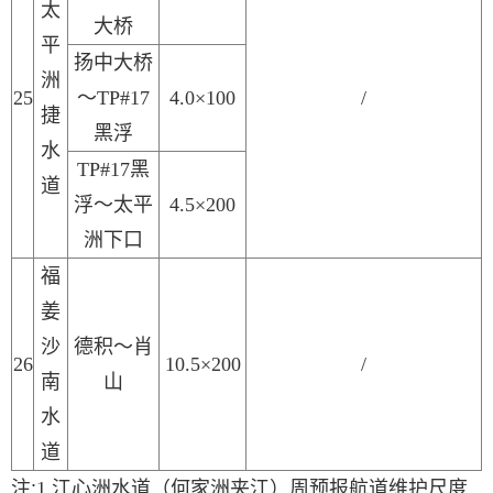
太
大桥
平
扬中大桥
洲
2
5
～
TP#17
4.0×100
/
捷
黑浮
水
TP#17黑
道
浮
～太平
4.5×200
洲下口
福
姜
沙
德积
～
肖
2
6
10.5×200
/
南
山
水
道
注
:
1.
江心洲水道（何家洲夹江）周预报航道维护尺度