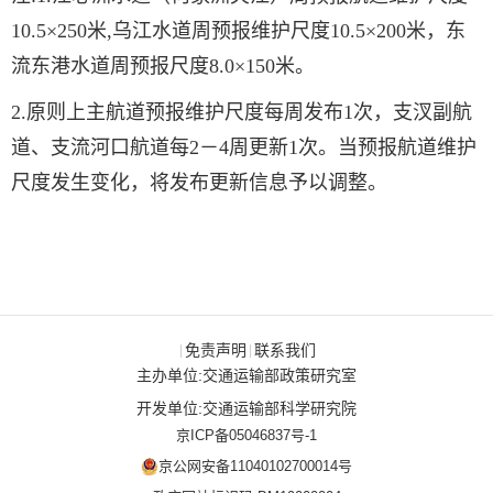
10.5×250米,乌江水道周预报维护尺
度
10.5
×200米
，东
流东港水道周预报尺度
8.0
×1
5
0米。
2.
原则上主航道预报维护尺度每周发布
1次，支汊副航
道、支流河口航道每2－4周更新1次。当预报航道维护
尺度发生变化，将发布更新信息予以调整。
免责声明
联系我们
|
|
主办单位:交通运输部政策研究室
开发单位:交通运输部科学研究院
京ICP备05046837号-1
京公网安备11040102700014号