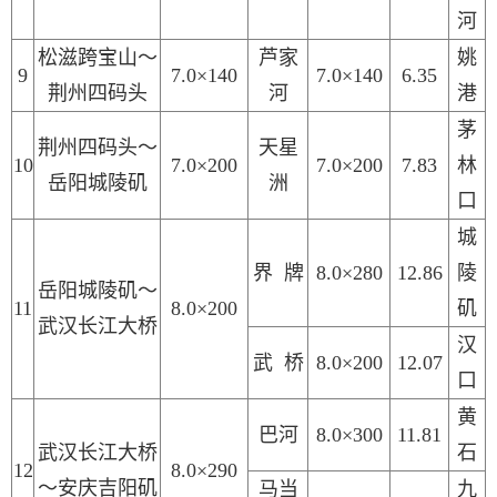
河
松滋跨宝山～
芦家
姚
9
7.0×140
7.0×140
6.35
荆州四码头
河
港
茅
荆州四码头～
天星
10
7.0×200
7.0×200
7.83
林
岳阳城陵矶
洲
口
城
界
牌
8.0×280
12.86
陵
岳阳城陵矶～
11
8.0×200
矶
武汉长江大桥
汉
武
桥
8.0×200
12.07
口
黄
巴河
8.0×
300
1
1
.
81
武汉长江大桥
石
1
2
8.0×290
～安庆吉阳矶
马当
九