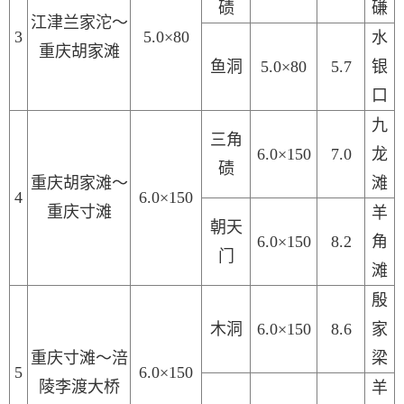
碛
磏
江津兰家沱
～
3
5.0×80
水
重庆胡家滩
鱼洞
5.0×80
5.7
银
口
九
三角
6.0×150
7.0
龙
碛
重庆
胡家滩
～
滩
4
6.0×150
重庆寸滩
羊
朝天
6.0×150
8.2
角
门
滩
殷
木洞
6.0×150
8.6
家
重庆
寸滩
～涪
梁
5
6.0×150
陵李渡大桥
羊