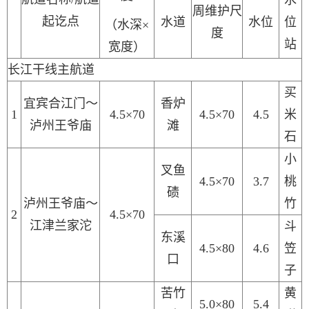
水
周维护尺
起讫点
水道
水位
位
（水深
×
度
站
宽度）
长江干线主航道
买
宜宾合江门～
香炉
1
4.5×70
4.5×70
4.5
米
泸州王爷庙
滩
石
小
叉鱼
4.5×70
3.7
桃
碛
泸州王爷庙
～
竹
2
4.5×70
江津兰家沱
斗
东溪
4.5×80
4.6
笠
口
子
苦竹
黄
5.0×80
5.4