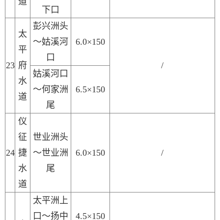
道
下口
彭兴洲头
太
～姑溪河
6.0×150
平
口
2
3
府
/
姑溪河口
水
～
何家洲
6.5×150
道
尾
仪
征
世业洲头
2
4
捷
～世业洲
6.0×150
/
水
尾
道
太平洲
上
口～
扬中
4.5×150