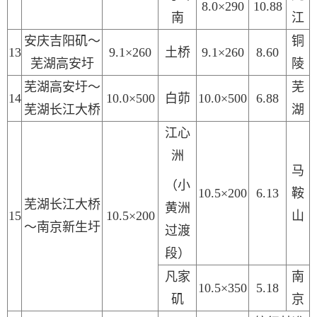
8.0×290
10.88
南
江
安庆吉阳矶～
铜
1
3
9.1×260
土桥
9.1×260
8.60
芜湖高安圩
陵
芜湖高安圩～
芜
1
4
10.0×500
白茆
10.0×500
6.88
芜湖长江大桥
湖
江心
洲
马
（
小
10.5×200
6.13
鞍
芜湖长江大桥
黄洲
1
5
10.5×200
山
～南京新生圩
过渡
段
）
凡家
南
10.5×350
5.18
矶
京