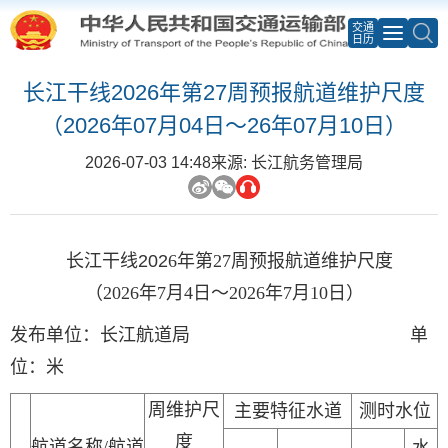
交通
日历
长江干线2026年第27周预报航道维护尺度
（2026年07月04日～26年07月10日）
2026-07-03 14:48
来源: 长江航务管理局
长江干线
202
6
年第
27
周预报航道维护尺度
（
2026年7
月
4
日～
2026年7
月
10
日）
发布单位：长江航道局
单
位：
米
周维护尺
主要特征水道
测时水位
度
航道名称
/航道