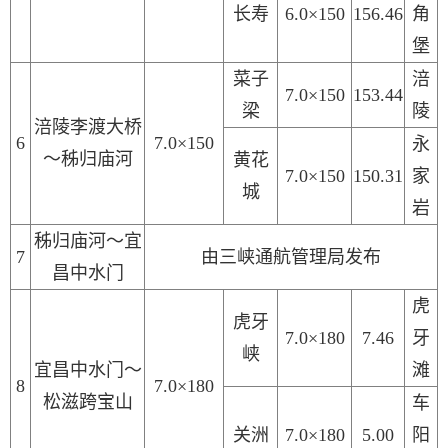
长寿
6.0×150
156.46
角
堡
菜子
涪
7.0×150
153.44
梁
陵
涪陵李渡大桥
6
7.0×150
永
～秭归庙河
黄花
7.0×150
150.31
家
城
岩
秭归庙河～宜
7
由三峡通航管理局发布
昌中水门
虎
虎牙
7.0×180
7.46
牙
峡
宜昌中水门～
滩
8
7.0×180
松滋跨宝山
车
关洲
7.0×180
5.00
阳