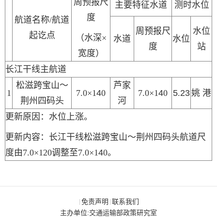
周
预报
尺
主要特征水道
测时水位
度
航道名称
/航道
周
预报
尺
水位
起讫点
（水深
×
水道
水位
度
站
宽度）
长江干线主航道
松滋跨宝山～
芦家
1
7
.
0
×1
4
0
7
.
0
×1
4
0
5
.
23
姚
港
荆州四码头
河
更新原因：水位上涨。
更新内容：长江干线松滋跨宝山～荆州四码头航道尺
度由
7.0
×1
2
0
调整至
7.0
×1
4
0
。
免责声明
联系我们
|
|
主办单位:交通运输部政策研究室