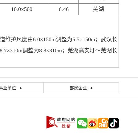
10.0×500
6.46
芜湖
道维护尺度由
6.0×150m调整为5.5×150m；
武汉长
8.7×310m调整为8.8×310m；芜湖高安圩～芜湖长
事业单位
部属企业
▲
▲