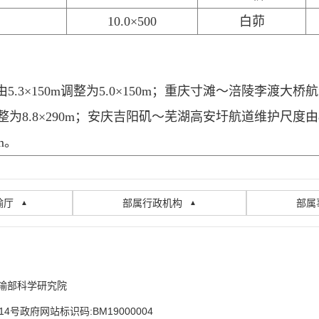
10.0×500
白茆
。
由
5.3×150m调整为5.0×150m；
重庆寸滩～涪陵李渡大桥
航
调整为8.8×290m；
安庆吉阳矶～芜湖高安圩
航道维护尺度
由
0m。
输厅
部属行政机构
部属
▲
▲
输部科学研究院
14号
政府网站标识码:BM19000004