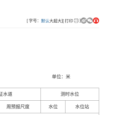
]
[ 字号：
]
默认
大
超大
[ 打印
单位：
米
征水道
测时水位
周
预报
尺度
水位
水位站