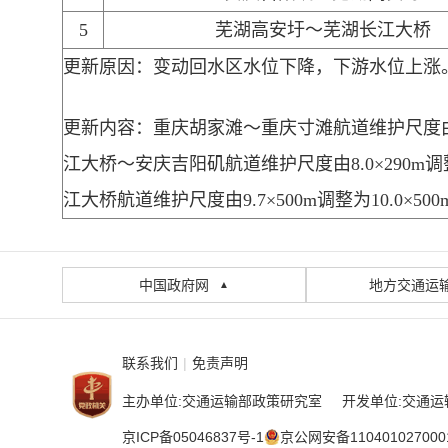
5
芜湖高安圩～芜湖长江大桥
更新原因：变动回水区水位下降，
下游水位上涨
更新内容：
重庆胡家滩～重庆寸
滩航道维护尺度
江大桥～安庆吉阳矶航道维护尺度由
8.0×290m
江大桥
航道维护尺度由
9.7×500m调整为10.0×50
中国政府网
地方交通运
▲
联系我们
|
免责声明
主办单位:交通运输部政策研究室 开发单位:交通运
京ICP备05046837号-1
京公网安备110401027000