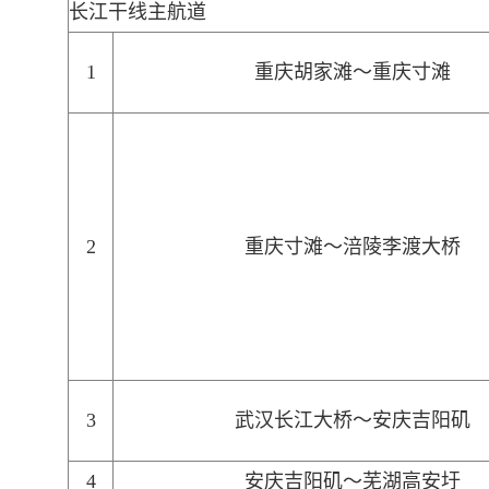
长江干线主航道
1
重庆胡家滩～重庆寸滩
2
重庆寸滩～涪陵李渡大桥
3
武汉长江大桥～安庆吉阳矶
4
安庆吉阳矶～芜湖高安圩