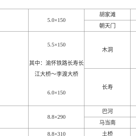
胡家滩
5.0×150
朝天门
5.5×150
木洞
其中：渝怀铁路长寿长
江大桥～李渡大桥
长寿
6.0×150
巴河
8.8×290
马当南
8.8×310
土桥