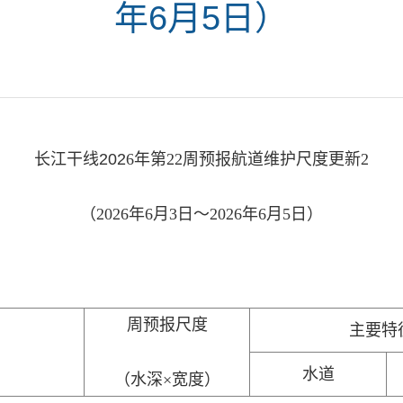
年6月5日）
长江干线
202
6
年第
22
周预报航道维护尺度
更新
2
（
2026年6
月
3
日～
2026年6
月
5
日）
周
预报
尺度
主要特
水道
（水深
×宽度）