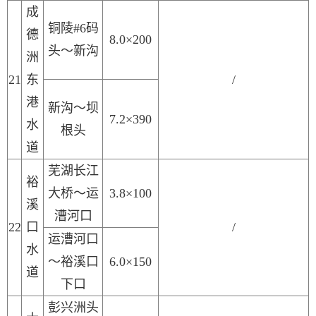
成
铜陵
#6码
德
8.0×200
头～新沟
洲
2
1
东
/
港
新沟～坝
7.2×390
水
根头
道
芜湖长江
裕
大桥～运
3.8×100
溪
漕河口
2
2
口
/
运漕河口
水
～裕溪口
6.0×150
道
下口
彭兴洲头