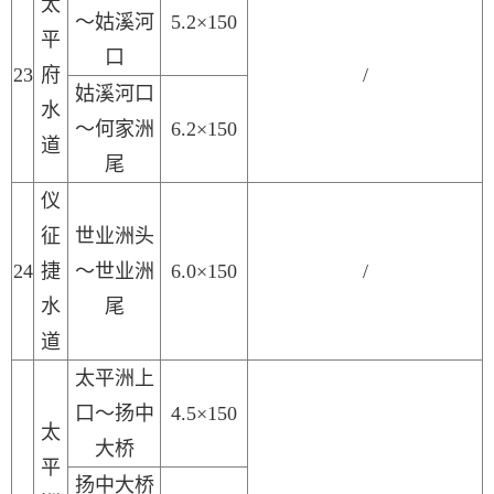
太
～姑溪河
5.2×150
平
口
2
3
府
/
姑溪河口
水
～
何家洲
6.2×150
道
尾
仪
征
世业洲头
2
4
捷
～世业洲
6.0×150
/
水
尾
道
太平洲
上
口～
扬中
4.5×150
太
大桥
平
扬中大桥