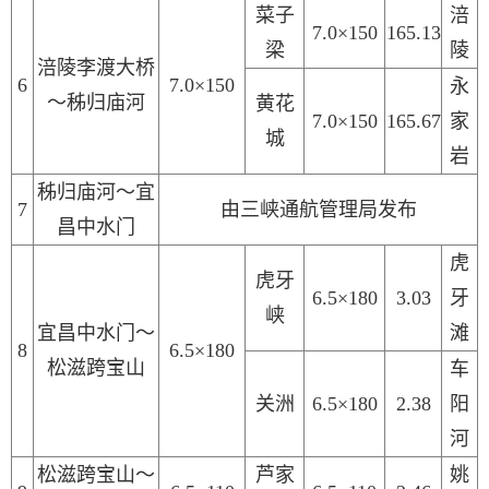
菜子
涪
7.0
×
1
50
165.13
梁
陵
涪陵李渡大桥
6
7.0
×
1
50
永
～秭归庙河
黄花
7.0
×
1
50
165.67
家
城
岩
秭归庙河～宜
7
由三峡通航管理局发布
昌中水门
虎
虎牙
6.5×180
3.03
牙
峡
宜昌中水门～
滩
8
6.5×180
松滋跨宝山
车
关洲
6.5×180
2.38
阳
河
松滋跨宝山～
芦家
姚