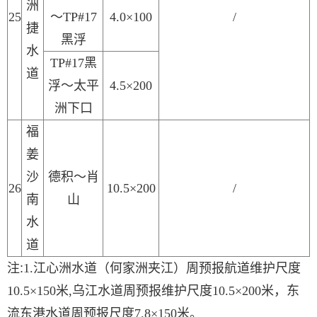
洲
2
5
～
TP#17
4.0×100
/
捷
黑浮
水
TP#17黑
道
浮
～太平
4.5×200
洲下口
福
姜
沙
德积
～
肖
2
6
10.5×200
/
南
山
水
道
注
:
1.
江心洲水道（何家洲夹江）周预报航道维护尺度
10.5×150米,乌江水道周预报维护尺
度
10.5
×200米
，东
流东港水道周预报尺度
7.8
×1
5
0米。