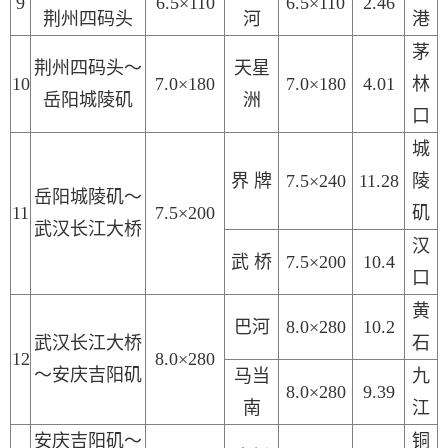
9
6.5×110
6.5×110
2.46
荆州四码头
河
港
茅
荆州四码头～
天星
10
7.0×180
7.0
×1
8
0
4.01
林
岳阳城陵矶
洲
口
城
界
牌
7.5×240
11.28
陵
岳阳城陵矶～
11
7.5×200
矶
武汉长江大桥
汉
武
桥
7.5×200
10.4
口
黄
巴河
8.0×280
10.2
武汉长江大桥
石
1
2
8.0×280
～安庆吉阳矶
马当
九
8.0×280
9.39
南
江
安庆吉阳矶～
铜