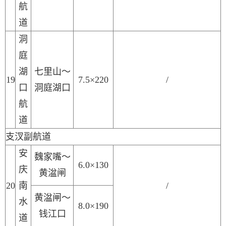
航
道
洞
庭
湖
七里山～
19
7.5×220
/
口
洞庭湖口
航
道
支汊副航道
安
魏家嘴～
6.0×130
庆
黄湓闸
2
0
南
/
黄湓闸～
水
8.0×190
钱江口
道