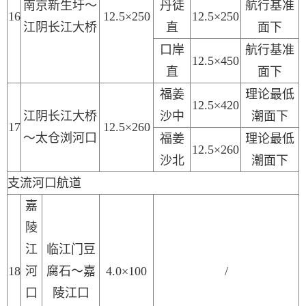
南京新生圩～
丹徒
航行基准
16
12.5×250
12.5×250
江阴长江大桥
直
面下
口岸
航行基准
12.5×450
直
面下
福姜
理论最低
12.5×420
江阴长江大桥
沙中
潮面下
17
12.5×260
～太仓浏河口
福姜
理论最低
12.5×260
沙北
潮面下
支流河口航道
嘉
陵
江
临江门豆
1
8
河
腐石～嘉
4.0
×
100
/
口
陵江口