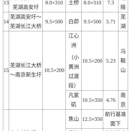
1
3
8.0×310
土桥
8.0×310
7.3
芜湖高安圩
陵
芜湖高安圩～
芜
1
4
9.5×500
白茆
9.5×500
5.71
芜湖长江大桥
湖
江心
洲
马
（
小
10.5×200
5.23
鞍
芜湖长江大桥
黄洲
1
5
10.5×200
山
～南京新生圩
过渡
段
）
凡家
南
10.5×
35
0
4.76
矶
京
航行基准
焦山
12.5×350
面下