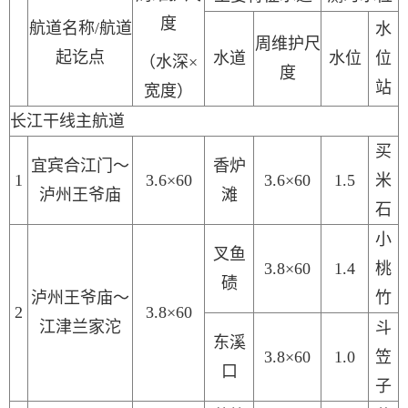
度
航道名称
/航道
水
周维护尺
起讫点
水道
水位
位
（水深
×
度
站
宽度）
长江干线主航道
买
宜宾合江门～
香炉
1
3.6
×
60
3.6
×
60
1.5
米
泸州王爷庙
滩
石
小
叉鱼
3.8×60
1.4
桃
碛
泸州王爷庙
～
竹
2
3.8×60
江津兰家沱
斗
东溪
3.8×60
1.0
笠
口
子