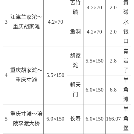
苦竹
黄
4.2×70
2.0
碛
磏
江津兰家沱
～
3
4.2×70
水
重庆胡家滩
鱼洞
4.2×70
2.0
银
口
青
胡家
5.5
×150
2.8
岩
滩
重庆
胡家滩
～
子
4
5.5
×
1
5
0
重庆寸滩
羊
朝天
6.0×1
5
0
6.8
角
门
滩
羊
重庆
寸滩
～涪
5
6.0
×
1
50
长寿
6.0
×
1
50
166.07
角
陵李渡大桥
堡