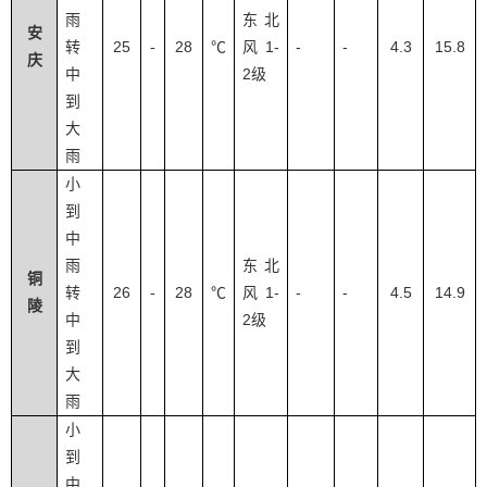
雨
东北
安
25
28
1-
-
-
4.3
15.8
转
-
℃
风
庆
2
中
级
到
大
雨
小
到
中
雨
东北
铜
26
28
1-
-
-
4.5
14.9
转
-
℃
风
陵
2
中
级
到
大
雨
小
到
中