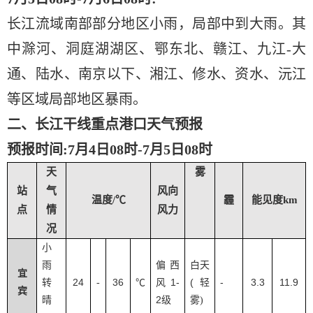
长江流域南部部分地区小雨，局部中到大雨。其
中滁河、洞庭湖湖区、鄂东北、赣江、九江-大
通、陆水、南京以下、湘江、修水、资水、沅江
等区域局部地区暴雨。
二、长江干线重点港口天气预报
预报时间
:7月4日08时-7月5日08时
天
雾
站
气
风向
温度/℃
霾
能见度km
点
情
风力
况
小
雨
偏西
白天
宜
24
36
1-
(
-
3.3
11.9
转
-
℃
风
轻
宾
2
晴
级
雾
)