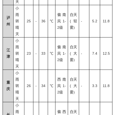
天
小
雨
偏南
白天
泸
25
36
1-
(
-
5.2
11.8
转
-
℃
风
轻
州
2
晴
级
雾
)
天
小
雨
偏南
白天
江
23
33
1-
(
-
7.4
12.5
转
-
℃
风
大
津
2
晴
级
雾
)
天
小
雨
西南
白天
重
26
34
1-
(
-
3.3
11.8
转
-
℃
风
大
庆
2
晴
级
雾
)
天
小
雨
偏西
白天
长