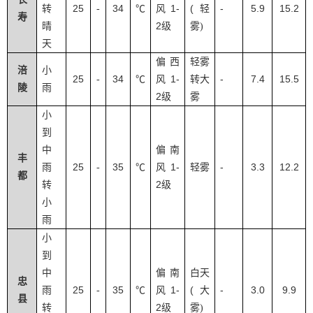
25
34
1-
(
-
5.9
15.2
转
-
℃
风
轻
寿
2
晴
级
雾
)
天
偏西
轻雾
涪
小
25
34
1-
-
7.4
15.5
-
℃
风
转大
陵
雨
2
级
雾
小
到
中
偏南
丰
25
35
1-
-
3.3
12.2
雨
-
℃
风
轻雾
都
2
转
级
小
雨
小
到
中
偏南
白天
忠
25
35
1-
(
-
3.0
9.9
雨
-
℃
风
大
县
2
转
级
雾
)