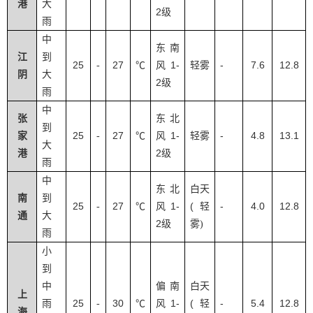
港
大
2
级
雨
中
东南
江
到
25
27
1-
-
7.6
12.8
-
℃
风
轻雾
阴
大
2
级
雨
中
张
东北
到
25
27
1-
-
4.8
13.1
家
-
℃
风
轻雾
大
2
港
级
雨
中
东北
白天
南
到
25
27
1-
(
-
4.0
12.8
-
℃
风
轻
通
大
2
级
雾
)
雨
小
到
中
偏南
白天
上
25
30
1-
(
-
5.4
12.8
雨
-
℃
风
轻
海