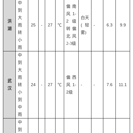
中
偏南
到
1-
风
大
白天
2
洪
级
25
27
(
-
6.3
9.9
雨
-
℃
轻
湖
转偏
转
雾
)
北风
小
2-3
级
雨
中
到
大
雨
偏西
武
24
27
1-
-
-
7.6
11.1
转
-
℃
风
汉
2
小
级
到
中
雨
中
到