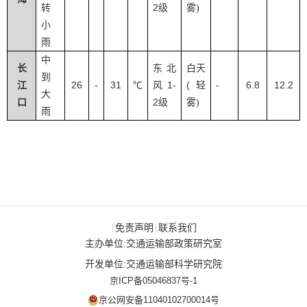
2
转
级
雾
)
小
雨
中
长
东北
白天
到
26
31
1-
(
-
6.8
12.2
江
-
℃
风
轻
大
2
口
级
雾
)
雨
免责声明
联系我们
|
|
主办单位:交通运输部政策研究室
开发单位:交通运输部科学研究院
京ICP备05046837号-1
京公网安备11040102700014号