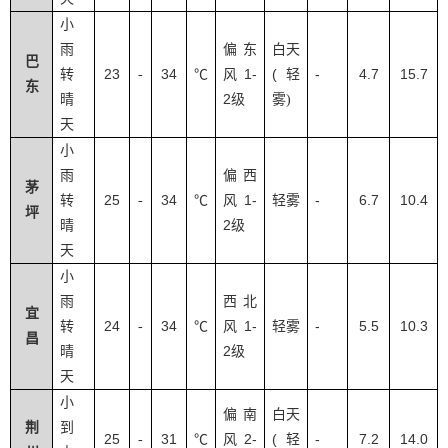
小
雨
偏东
白天
巴
23
34
1-
(
-
4.7
15.7
转
-
℃
风
轻
东
2
晴
级
雾
)
天
小
雨
偏西
茅
25
34
1-
-
6.7
10.4
转
-
℃
风
轻雾
坪
2
晴
级
天
小
雨
西北
宜
24
34
1-
-
5.5
10.3
转
-
℃
风
轻雾
昌
2
晴
级
天
小
偏南
白天
荆
到
25
31
2-
(
-
7.2
14.0
-
℃
风
轻