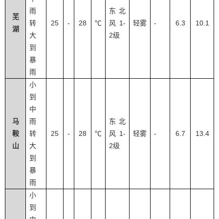
雨
东北
芜
25
28
1-
-
6.3
10.1
转
-
℃
风
轻雾
湖
2
大
级
到
暴
雨
小
到
中
马
雨
东北
25
28
1-
-
6.7
13.4
鞍
转
-
℃
风
轻雾
2
山
大
级
到
暴
雨
小
到