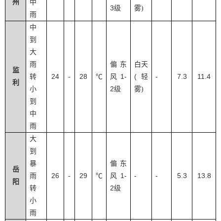
州
中
3
级
雾
)
雨
中
到
大
雨
偏东
白天
监
24
28
1-
(
-
7.3
11.4
转
-
℃
风
轻
利
2
小
级
雾
)
到
中
雨
大
到
暴
偏东
岳
26
29
1-
-
-
5.3
13.8
雨
-
℃
风
阳
2
转
级
小
雨