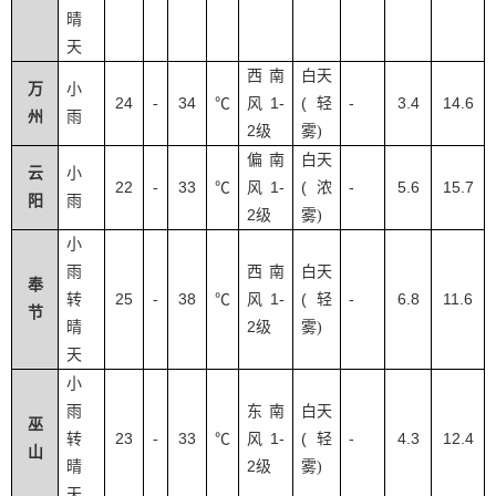
晴
天
西南
白天
万
小
24
34
1-
(
-
3.4
14.6
-
℃
风
轻
州
雨
2
级
雾
)
偏南
白天
云
小
22
33
1-
(
-
5.6
15.7
-
℃
风
浓
阳
雨
2
级
雾
)
小
雨
西南
白天
奉
25
38
1-
(
-
6.8
11.6
转
-
℃
风
轻
节
2
晴
级
雾
)
天
小
雨
东南
白天
巫
23
33
1-
(
-
4.3
12.4
转
-
℃
风
轻
山
2
晴
级
雾
)
天