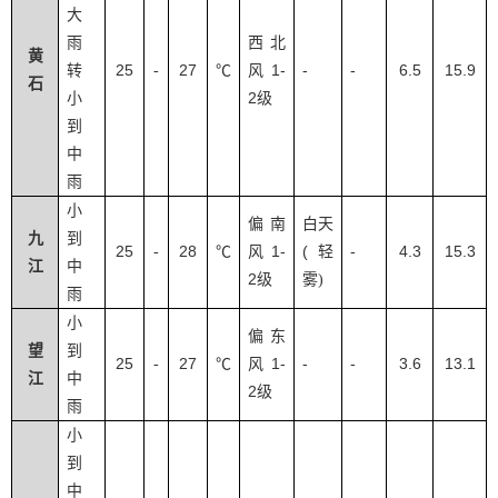
大
雨
西北
黄
25
27
1-
-
-
6.5
15.9
转
-
℃
风
石
2
小
级
到
中
雨
小
偏南
白天
九
到
25
28
1-
(
-
4.3
15.3
-
℃
风
轻
江
中
2
级
雾
)
雨
小
偏东
望
到
25
27
1-
-
-
3.6
13.1
-
℃
风
江
中
2
级
雨
小
到
中