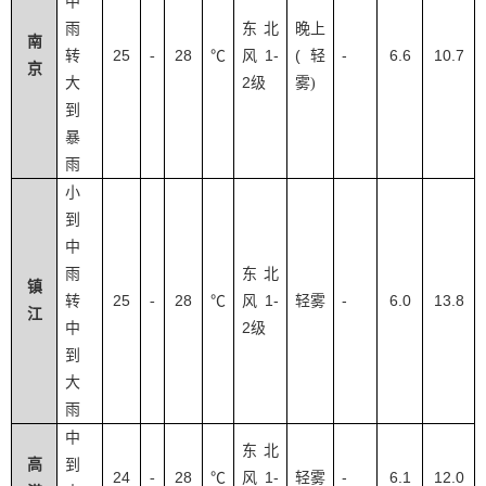
中
雨
东北
晚上
南
25
28
1-
(
-
6.6
10.7
转
-
℃
风
轻
京
2
大
级
雾
)
到
暴
雨
小
到
中
雨
东北
镇
25
28
1-
-
6.0
13.8
转
-
℃
风
轻雾
江
2
中
级
到
大
雨
中
东北
高
到
24
28
1-
-
6.1
12.0
-
℃
风
轻雾