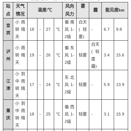
站
天气
风向
雾
温度/℃
霾
能见度km
点
情况
风力
小雨
偏南
白天
宜
18
27
1-
(
-
6.7
9.8
转晴
-
℃
风
轻
宾
2
天
级
雾
)
白天
小雨
偏东
(
泸
轻
19
26
1-
3.4
15.6
转晴
-
℃
风
轻雾
州
度
2
天
级
霾
)
小到
东北
江
中雨
17
24
1-
-
5.9
13.9
-
℃
风
轻雾
津
转晴
2
级
天
小到
偏西
重
中雨
18
25
1-
-
3.1
15.9
-
℃
风
轻雾
庆
转晴
2
级
天