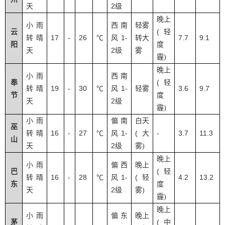
2
天
级
晚上
小雨
西南
轻雾
(
云
轻
17
26
1-
7.7
9.1
转晴
-
℃
风
转大
阳
度
2
天
级
雾
霾
)
晚上
小雨
西南
(
奉
轻
19
30
1-
3.6
9.7
转晴
-
℃
风
轻雾
节
度
2
天
级
霾
)
小雨
偏南
白天
巫
16
27
1-
(
-
3.7
11.3
转晴
-
℃
风
大
山
2
天
级
雾
)
晚上
小雨
偏西
晚上
(
巴
轻
16
28
1-
(
4.2
13.2
转晴
-
℃
风
轻
东
度
2
天
级
雾
)
霾
)
晚上
小雨
偏东
晚上
(
茅
中