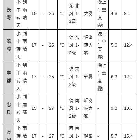
小到
晚上
东北
(
长
中雨
重
18
26
1-
4.8
9.1
-
℃
风
大雾
寿
转晴
度
2
级
天
霾
)
小到
晚上
偏东
轻雾
(
涪
中雨
中
17
25
1-
5.0
12.4
-
℃
风
转大
陵
转晴
度
2
级
雾
天
霾
)
小到
晚上
偏东
(
丰
中雨
重
17
25
1-
6.3
12.9
-
℃
风
轻雾
都
转晴
度
2
级
天
霾
)
小到
偏南
轻雾
忠
中雨
19
27
1-
-
3.8
10.6
-
℃
风
转大
县
转晴
2
级
雾
天
小雨
西南
万
17
27
1-
-
5.7
15.4
转晴
-
℃
风
轻雾
州