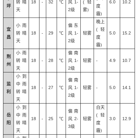
18
32
1-
(
6.0
10.2
转晴
-
℃
风
轻
坪
度
2
天
级
雾
)
霾
)
晚上
小雨
偏东
(
宜
轻
18
29
1-
5.0
15.2
转晴
-
℃
风
轻雾
昌
度
2
天
级
霾
)
小雨
偏南
荆
18
28
1-
-
4.9
10.7
转晴
-
℃
风
轻雾
州
2
天
级
小到
偏南
监
中雨
18
27
1-
-
5.0
14.1
-
℃
风
轻雾
利
转晴
2
级
天
小到
白天
偏南
(
岳
中雨
轻
18
25
2-
3.0
12.9
-
℃
风
轻雾
阳
转晴
度
3
级
天
霾
)