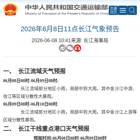
交通
日历
2026年6月8日11点长江气象预告
2026-06-08 10:41
来源: 长江海事局
一、
长江流域天气预报
06
月
08
日
08
时
-06
月
09
日
08
时
:
长江流域部分地区小雨，局部中到大雨。其中金沙江中游、
信江等区域分散性大暴雨。
06
月
09
日
08
时
-06
月
10
日
08
时
:
长江流域部分地区小雨，局部中到大雨。其中金沙江上游等
区域分散性暴雨。
二、
长江干线重点港口天气预报
预报时间
:06月08日08时-06月09日08时