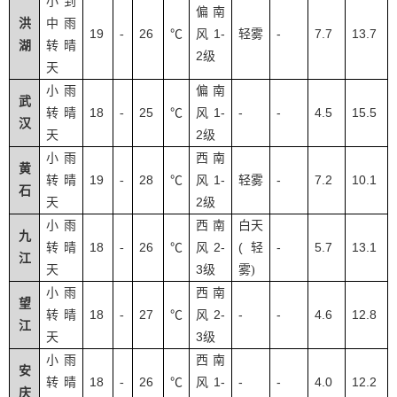
小到
偏南
洪
中雨
19
26
1-
-
7.7
13.7
-
℃
风
轻雾
湖
转晴
2
级
天
小雨
偏南
武
18
25
1-
-
-
4.5
15.5
转晴
-
℃
风
汉
2
天
级
小雨
西南
黄
19
28
1-
-
7.2
10.1
转晴
-
℃
风
轻雾
石
2
天
级
小雨
西南
白天
九
18
26
2-
(
-
5.7
13.1
转晴
-
℃
风
轻
江
3
天
级
雾
)
小雨
西南
望
18
27
2-
-
-
4.6
12.8
转晴
-
℃
风
江
3
天
级
小雨
西南
安
18
26
1-
-
-
4.0
12.2
转晴
-
℃
风
庆