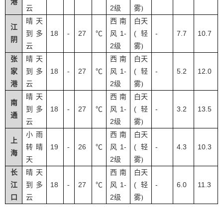
港
2
云
级
雾
)
晴天
西南
白天
江
18
27
1-
(
-
7.7
10.7
到多
-
℃
风
轻
阴
2
云
级
雾
)
张
晴天
西南
白天
18
27
1-
(
-
5.2
12.0
家
到多
-
℃
风
轻
2
港
云
级
雾
)
晴天
西南
白天
南
18
27
1-
(
-
3.2
13.5
到多
-
℃
风
轻
通
2
云
级
雾
)
小雨
西南
白天
上
19
26
1-
(
-
4.3
10.3
转晴
-
℃
风
轻
海
2
天
级
雾
)
长
晴天
西南
白天
18
27
1-
(
-
6.0
11.3
江
到多
-
℃
风
轻
2
口
云
级
雾
)