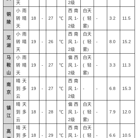
2
天
级
小雨
西南
白天
铜
18
27
1-
(
-
3.2
11.5
转晴
-
℃
风
轻
陵
2
天
级
雾
)
小雨
西南
白天
芜
19
26
1-
(
-
8.0
15.2
转晴
-
℃
风
轻
湖
2
天
级
雾
)
马
小雨
偏西
白天
19
27
1-
(
-
3.3
11.3
鞍
转晴
-
℃
风
轻
2
山
天
级
雾
)
晴天
西南
南
19
27
1-
-
-
6.8
15.3
到多
-
℃
风
京
2
云
级
晴天
偏西
白天
镇
18
28
1-
(
-
7.9
12.0
到多
-
℃
风
轻
江
2
云
级
雾
)
晴天
西南
白天
高
18
29
1-
(
-
6.6
10.5
到多
-
℃
风
轻