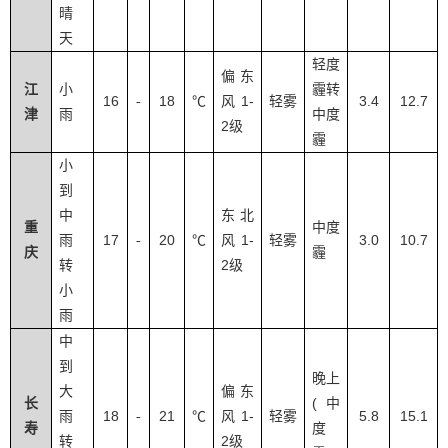
晴
天
轻度
偏东
江
小
霾转
16
18
1-
3.4
12.7
-
℃
风
轻雾
津
雨
中度
2
级
霾
小
到
中
东北
重
中度
17
20
1-
3.0
10.7
雨
-
℃
风
轻雾
庆
霾
2
转
级
小
雨
中
到
晚上
大
偏东
(
长
中
18
21
1-
5.8
15.1
雨
-
℃
风
轻雾
寿
度
2
转
级