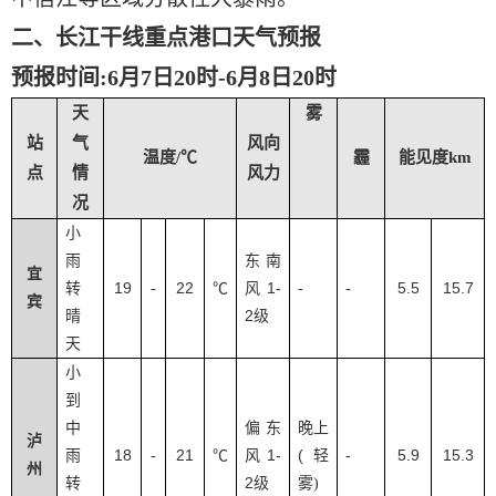
二、长江干线重点港口天气预报
预报时间
:6月7日20时-6月8日20时
天
雾
站
气
风向
温度/℃
霾
能见度km
点
情
风力
况
小
雨
东南
宜
19
22
1-
-
-
5.5
15.7
转
-
℃
风
宾
2
晴
级
天
小
到
中
偏东
晚上
泸
18
21
1-
(
-
5.9
15.3
雨
-
℃
风
轻
州
2
转
级
雾
)