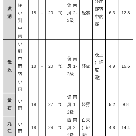
轻度
转
偏南
洪
霾转
18
20
2-
6.3
12.8
小
-
℃
风
轻雾
湖
中度
3
到
级
霾
中
雨
小
到
晚上
中
偏南
(
武
轻
18
20
1-
4.9
15.6
雨
-
℃
风
轻雾
汉
度
2
转
级
霾
)
小
雨
偏南
黄
小
19
27
1-
-
5.2
9.8
-
℃
风
轻雾
石
雨
2
级
西南
白天
九
小
18
24
2-
(
-
4.8
14.4
-
℃
风
轻
江
雨
3
级
雾
)