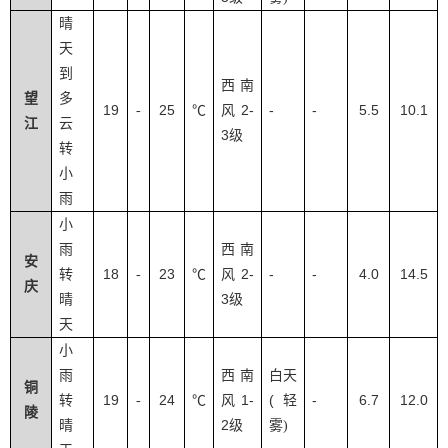
晴
天
到
西南
望
多
19
25
2-
-
-
5.5
10.1
-
℃
风
江
云
3
级
转
小
雨
小
雨
西南
安
18
23
2-
-
-
4.0
14.5
转
-
℃
风
庆
3
晴
级
天
小
雨
西南
白天
铜
19
24
1-
(
-
6.7
12.0
转
-
℃
风
轻
陵
2
晴
级
雾
)