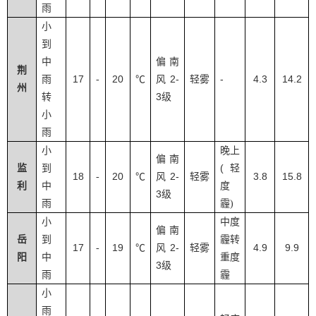
雨
小
到
中
偏南
荆
17
20
2-
-
4.3
14.2
雨
-
℃
风
轻雾
州
3
转
级
小
雨
小
晚上
偏南
(
监
到
轻
18
20
2-
3.8
15.8
-
℃
风
轻雾
利
中
度
3
级
雨
霾
)
小
中度
偏南
岳
到
霾转
17
19
2-
4.9
9.9
-
℃
风
轻雾
阳
中
重度
3
级
雨
霾
小
雨