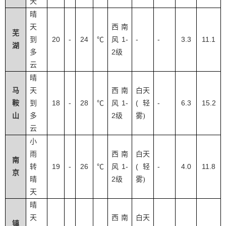
天
晴
天
西南
芜
20
24
1-
-
-
3.3
11.1
到
-
℃
风
湖
2
多
级
云
晴
马
天
西南
白天
18
28
1-
(
-
6.3
15.2
鞍
到
-
℃
风
轻
2
山
多
级
雾
)
云
小
雨
西南
白天
南
19
26
1-
(
-
4.0
11.8
转
-
℃
风
轻
京
2
晴
级
雾
)
天
晴
天
西南
白天
镇