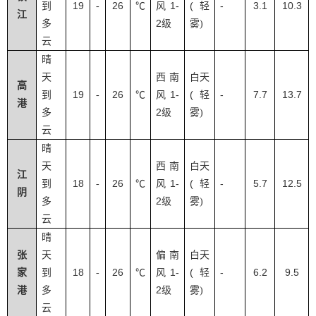
19
26
1-
(
-
3.1
10.3
到
-
℃
风
轻
江
2
多
级
雾
)
云
晴
天
西南
白天
高
19
26
1-
(
-
7.7
13.7
到
-
℃
风
轻
港
2
多
级
雾
)
云
晴
天
西南
白天
江
18
26
1-
(
-
5.7
12.5
到
-
℃
风
轻
阴
2
多
级
雾
)
云
晴
张
天
偏南
白天
18
26
1-
(
-
6.2
9.5
家
到
-
℃
风
轻
2
港
多
级
雾
)
云