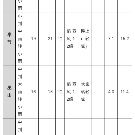
小
雨
小
到
中
偏西
晚上
奉
19
21
1-
(
-
7.1
15.2
雨
-
℃
风
轻
节
2
转
级
雾
)
小
雨
中
到
大
偏西
大雾
巫
16
18
1-
-
4.0
11.4
雨
-
℃
风
转轻
山
2
转
级
雾
小
雨
中
到