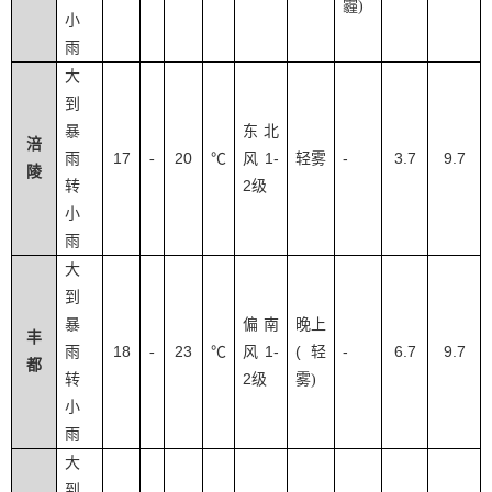
霾
)
小
雨
大
到
暴
东北
涪
17
20
1-
-
3.7
9.7
雨
-
℃
风
轻雾
陵
2
转
级
小
雨
大
到
暴
偏南
晚上
丰
18
23
1-
(
-
6.7
9.7
雨
-
℃
风
轻
都
2
转
级
雾
)
小
雨
大
到