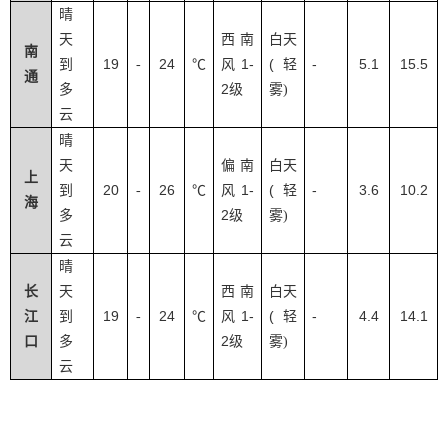
晴
天
西南
白天
南
19
24
1-
(
-
5.1
15.5
到
-
℃
风
轻
通
2
多
级
雾
)
云
晴
天
偏南
白天
上
20
26
1-
(
-
3.6
10.2
到
-
℃
风
轻
海
2
多
级
雾
)
云
晴
长
天
西南
白天
19
24
1-
(
-
4.4
14.1
江
到
-
℃
风
轻
2
口
多
级
雾
)
云