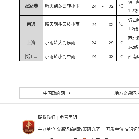
偏西
张家港
晴天到多云转小雨
24
-
32
℃
1-2
级
偏西
南通
晴天到多云转小雨
24
-
32
℃
1-2
级
西北
上海
小雨转大到暴雨
24
-
29
℃
1-2
级
24
32
长江口
小雨转小到中雨
-
℃
西南
中国政府网
地方交通运
▲
联系我们
|
免责声明
主办单位:交通运输部政策研究室 开发单位:交通运