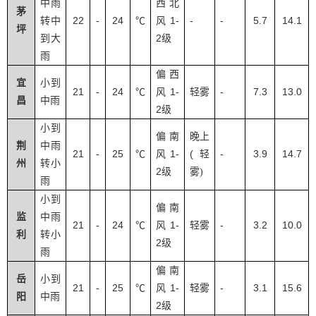
中雨
西北
茅
22
24
1-
-
-
5.7
14.1
转中
-
℃
风
坪
2
到大
级
雨
偏西
宜
小到
21
24
1-
-
7.3
13.0
-
℃
风
轻雾
昌
中雨
2
级
小到
偏南
晚上
荆
中雨
21
25
1-
(
-
3.9
14.7
-
℃
风
轻
州
转小
2
级
雾
)
雨
小到
偏南
监
中雨
21
24
1-
-
3.2
10.0
-
℃
风
轻雾
利
转小
2
级
雨
偏南
岳
小到
21
25
1-
-
3.1
15.6
-
℃
风
轻雾
阳
中雨
2
级