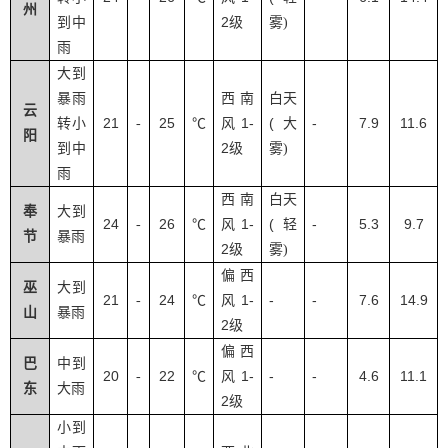
州
2
到中
级
雾
)
雨
大到
暴雨
西南
白天
云
21
25
1-
(
-
7.9
11.6
转小
-
℃
风
大
阳
2
到中
级
雾
)
雨
西南
白天
奉
大到
24
26
1-
(
-
5.3
9.7
-
℃
风
轻
节
暴雨
2
级
雾
)
偏西
巫
大到
21
24
1-
-
-
7.6
14.9
-
℃
风
山
暴雨
2
级
偏西
巴
中到
20
22
1-
-
-
4.6
11.1
-
℃
风
东
大雨
2
级
小到