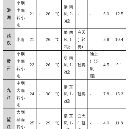
小到
偏南
洪
中雨
21
26
2-
-
-
6.0
12.5
-
℃
风
湖
转小
3
级
雨
偏南
白天
武
21
26
1-
(
-
3.9
10.4
小雨
-
℃
风
轻
汉
2
级
雾
)
小到
晚上
东南
(
黄
中雨
轻
22
26
1-
4.5
9.1
-
℃
风
轻雾
石
转小
度
2
级
雨
霾
)
中到
偏东
九
大雨
24
30
1-
-
7.8
15.3
-
℃
风
轻雾
江
转小
2
级
雨
大到
偏东
白天
望
暴雨
25
29
1-
(
-
4.0
11.8
-
℃
风
轻
江
转小