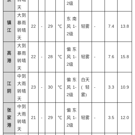
2
级
天
大到
东南
镇
暴雨
22
29
1-
-
7.4
13.8
-
℃
风
轻雾
江
转晴
2
级
天
大到
偏东
高
暴雨
22
28
1-
-
7.6
15.8
-
℃
风
轻雾
港
转晴
2
级
天
中到
偏东
白天
江
大雨
23
30
1-
(
-
3.3
10.9
-
℃
风
轻
阴
转晴
2
级
雾
)
天
中到
张
偏东
大雨
21
29
1-
-
3.5
12.0
家
-
℃
风
轻雾
转晴
2
港
级
天