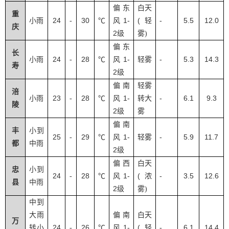
偏东
白天
重
24
30
1-
(
-
5.5
12.0
小雨
-
℃
风
轻
庆
2
级
雾
)
偏东
长
24
28
1-
-
5.3
14.3
小雨
-
℃
风
轻雾
寿
2
级
偏南
轻雾
涪
23
28
1-
-
6.1
9.3
小雨
-
℃
风
转大
陵
2
级
雾
偏南
丰
小到
25
29
1-
-
5.9
11.7
-
℃
风
轻雾
都
中雨
2
级
偏西
白天
忠
小到
24
28
1-
(
-
3.5
12.6
-
℃
风
浓
县
中雨
2
级
雾
)
中到
大雨
偏南
白天
万
24
26
1-
(
-
6.1
14.4
转小
-
℃
风
轻