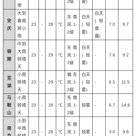
2
级
雾
)
雨
大到
白天
东南
白天
(
安
暴雨
轻
23
28
1-
(
7.0
9.7
-
℃
风
轻
庆
转小
度
2
级
雾
)
雨
霾
)
中到
东南
白天
铜
大雨
23
29
1-
(
-
7.6
9.2
-
℃
风
轻
陵
转晴
2
级
雾
)
天
小雨
偏东
白天
芜
23
29
1-
(
-
6.5
11.5
转晴
-
℃
风
轻
湖
2
天
级
雾
)
马
小雨
东南
23
28
1-
-
6.7
14.8
鞍
转晴
-
℃
风
轻雾
2
山
天
级
小到
东南
南
中雨
23
28
1-
-
3.0
9.8
-
℃
风
轻雾
京
转晴