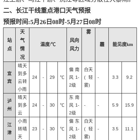
二、长江干线重点港口天气预报
预报时间
:5月26日08时-5月27日08时
天
雾
站
气
风向
温度/℃
霾
能见度km
点
情
风力
况
晴天
偏南
白天
宜
到多
24
29
1-
(
-
3.3
9.2
-
℃
风
轻
宾
云转
2
级
雾
)
小雨
晴天
东南
泸
24
30
1-
-
-
5.9
15.9
到多
-
℃
风
州
2
云
级
小雨
偏东
白天
江
23
30
1-
(
-
3.5
11.1
转晴
-
℃
风
轻
津
2
天
级
雾
)