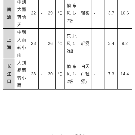
中到
偏东
南
大雨
22
29
1-
-
3.7
10.6
-
℃
风
轻雾
通
转晴
2
级
天
中到
东北
上
大雨
23
26
1-
-
3.4
9.2
-
℃
风
轻雾
海
转小
2
级
雨
大到
长
偏东
白天
暴雨
23
30
1-
(
-
7.3
14.4
江
-
℃
风
轻
转小
2
口
级
雾
)
雨