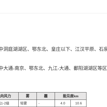
中洞庭湖湖区、鄂东北、皇庄以下、江汉平原、石
中大通-南京、鄂东北、九江-大通、鄱阳湖湖区等
风向风力
雾
霾
能见度km
1-2
-
4.0
10.6
风
级
轻雾