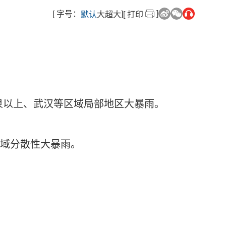
]
[ 字号：
]
默认
大
超大
[ 打印
泉以上、武汉等区域局部地区大暴雨。
区域分散性大暴雨。