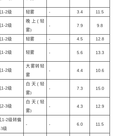
1-2
-
3.4
11.5
风
级
轻雾
(
晚上
轻
1-2
风
级
-
7.9
9.8
雾
)
1-2
-
4.5
12.8
风
级
轻雾
1-2
风
级
轻雾
-
5.6
13.3
大雾转轻
1-2
风
级
-
4.4
10.6
雾
(
白天
轻
1-2
风
级
-
7.3
15.0
雾
)
(
白天
轻
2-3
风
级
-
4.3
12.9
雾
)
1-2
风
级转偏
-
-
6.0
11.5
-3
级