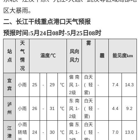
区大暴雨。
二、长江干线重点港口天气预报
预报时间
:5月24日08时-5月25日08时
天
雾
站
气
风向
温度/℃
霾
能见度km
点
情
风力
况
偏南
白天
宜
25
29
1-
(
-
7.4
14.3
小雨
-
℃
风
轻
宾
2
级
雾
)
东南
白天
泸
26
31
1-
(
-
4.4
9.2
小雨
-
℃
风
轻
州
2
级
雾
)
小雨
偏东
白天
江
24
30
1-
(
-
7.0
13.0
转晴
-
℃
风
轻
津