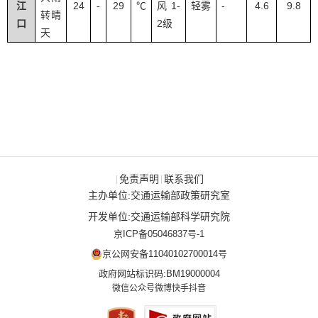
24
29
1-
-
4.6
9.8
江
-
℃
风
轻雾
转晴
2
口
级
天
免责声明
联系我们
|
|
主办单位:交通运输部政策研究室
开发单位:交通运输部科学研究院
京ICP备05046837号-1
京公网安备11040102700014号
政府网站标识码:BM19000004
微信公众号
微博
快手
抖音