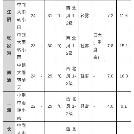
中到
西北
江
大雨
24
31
1-
-
7.2
11.6
-
℃
风
轻雾
阴
转小
2
级
雨
中到
白天
张
西北
(
大雨
重
23
30
1-
7.8
15.1
家
-
℃
风
轻雾
转小
度
2
港
级
雨
霾
)
中到
西北
南
大雨
24
29
1-
-
7.6
10.3
-
℃
风
轻雾
通
转晴
2
级
天
小到
西北
上
中雨
22
29
1-
-
4.0
9.1
-
℃
风
轻雾
海
转小
2
级
雨
中到
长
西北
大雨