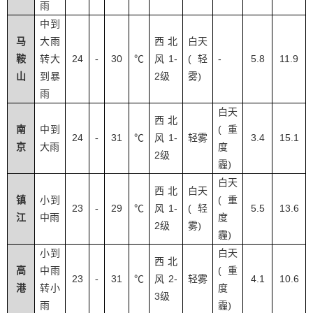
雨
中到
马
大雨
西北
白天
24
30
1-
(
-
5.8
11.9
鞍
转大
-
℃
风
轻
2
山
到暴
级
雾
)
雨
白天
西北
(
南
中到
重
24
31
1-
3.4
15.1
-
℃
风
轻雾
京
大雨
度
2
级
霾
)
白天
西北
白天
(
镇
小到
重
23
29
1-
(
5.5
13.6
-
℃
风
轻
江
中雨
度
2
级
雾
)
霾
)
小到
白天
西北
(
高
中雨
重
23
31
2-
4.1
10.6
-
℃
风
轻雾
港
转小
度
3
级
雨
霾
)