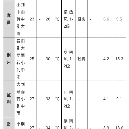
小到
中雨
偏西
宜
23
28
1-
-
6.6
9.5
转中
-
℃
风
轻雾
昌
2
到大
级
雨
暴雨
到大
东南
荆
暴雨
25
30
1-
-
4.2
15.3
-
℃
风
轻雾
州
转小
2
级
到中
雨
大到
暴雨
西南
监
27
33
1-
-
-
4.1
9.1
转小
-
℃
风
利
2
到中
级
雨
偏南
岳
小到
27
34
2-
-
-
3.9
13.6
-
℃
风