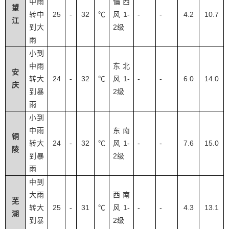
中雨
偏西
望
25
32
1-
-
-
4.2
10.7
转中
-
℃
风
江
2
到大
级
雨
小到
中雨
东北
安
24
32
1-
-
-
6.0
14.0
转大
-
℃
风
庆
2
到暴
级
雨
小到
中雨
东南
铜
24
32
1-
-
-
7.6
15.0
转大
-
℃
风
陵
2
到暴
级
雨
中到
大雨
西南
芜
25
31
1-
-
-
4.3
13.1
转大
-
℃
风
湖
2
到暴
级