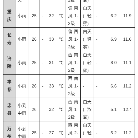
2
天
级
雾
)
偏南
白天
重
25
32
1-
(
-
6.2
11.9
小雨
-
℃
风
轻
庆
2
级
雾
)
偏西
白天
长
26
33
1-
(
-
6.9
11.6
小雨
-
℃
风
轻
寿
2
级
雾
)
西南
白天
涪
25
31
1-
(
-
8.0
11.1
小雨
-
℃
风
轻
陵
2
级
雾
)
西南
丰
26
33
1-
-
-
6.6
11.2
小雨
-
℃
风
都
2
级
西南
白天
忠
小到
26
32
1-
(
-
5.1
12.4
-
℃
风
浓
县
中雨
2
级
雾
)
西南
白天
万
小到
25
27
2-
(
-
5.2
11.2
-
℃
风
轻
州
中雨