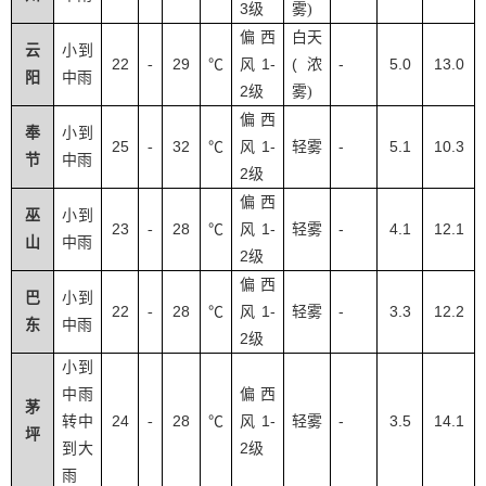
3
级
雾
)
偏西
白天
云
小到
22
29
1-
(
-
5.0
13.0
-
℃
风
浓
阳
中雨
2
级
雾
)
偏西
奉
小到
25
32
1-
-
5.1
10.3
-
℃
风
轻雾
节
中雨
2
级
偏西
巫
小到
23
28
1-
-
4.1
12.1
-
℃
风
轻雾
山
中雨
2
级
偏西
巴
小到
22
28
1-
-
3.3
12.2
-
℃
风
轻雾
东
中雨
2
级
小到
中雨
偏西
茅
24
28
1-
-
3.5
14.1
转中
-
℃
风
轻雾
坪
2
到大
级
雨