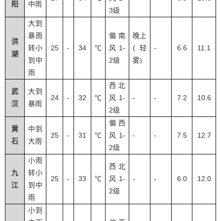
阳
中雨
3
级
大到
暴雨
偏南
晚上
洪
25
34
1-
(
-
6.6
11.1
转小
-
℃
风
轻
湖
2
到中
级
雾
)
雨
西北
武
大到
24
32
1-
-
-
7.2
10.6
-
℃
风
汉
暴雨
2
级
偏西
黄
中到
25
31
1-
-
-
7.5
12.7
-
℃
风
石
大雨
2
级
小雨
西北
九
转小
25
33
1-
-
-
6.0
12.0
-
℃
风
江
到中
2
级
雨
小到