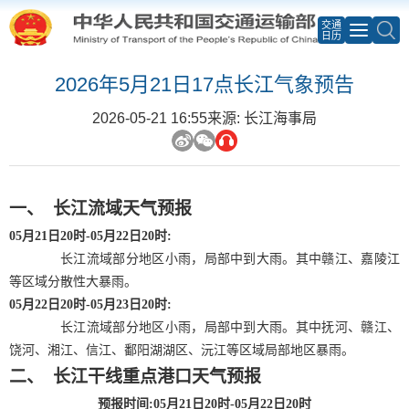
交通
日历
2026年5月21日17点长江气象预告
2026-05-21 16:55
来源: 长江海事局
一、
长江流域天气预报
05
月
21
日
20
时
-05
月
22
日
20
时
:
长江流域部分地区小雨，局部中到大雨。其中赣江、嘉陵江
等区域分散性大暴雨。
05
月
22
日
20
时
-05
月
23
日
20
时
:
长江流域部分地区小雨，局部中到大雨。其中抚河、赣江、
饶河、湘江、信江、鄱阳湖湖区、沅江等区域局部地区暴雨。
二、
长江干线重点港口天气预报
预报时间
:05月21日20时-05月22日20时