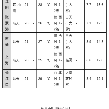
江
21
28
1-
(
-
7.7
15.6
转小
-
℃
风
大
阴
2
雨
级
雾
)
张
偏西
白天
20
26
1-
(
-
7.1
12.3
家
晴天
-
℃
风
大
2
港
级
雾
)
偏西
白天
南
21
27
1-
(
-
3.9
14.8
晴天
-
℃
风
大
通
2
级
雾
)
偏西
上
20
25
1-
-
6.6
12.8
晴天
-
℃
风
轻雾
海
2
级
长
西北
大雾
21
29
1-
-
3.4
12.1
江
晴天
-
℃
风
转轻
2
口
级
雾
免责声明
联系我们
|
|