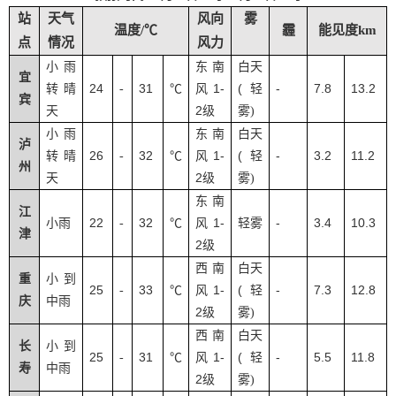
站
天气
风向
雾
温度/℃
霾
能见度km
点
情况
风力
小雨
东南
白天
宜
24
31
1-
(
-
7.8
13.2
转晴
-
℃
风
轻
宾
2
天
级
雾
)
小雨
东南
白天
泸
26
32
1-
(
-
3.2
11.2
转晴
-
℃
风
轻
州
2
天
级
雾
)
东南
江
22
32
1-
-
3.4
10.3
小雨
-
℃
风
轻雾
津
2
级
西南
白天
重
小到
25
33
1-
(
-
7.3
12.8
-
℃
风
轻
庆
中雨
2
级
雾
)
西南
白天
长
小到
25
31
1-
(
-
5.5
11.8
-
℃
风
轻
寿
中雨
2
级
雾
)