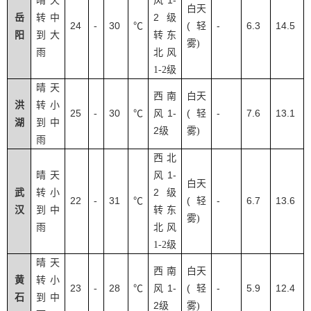
1-
晴天
风
白天
2
岳
转中
级
24
30
(
-
6.3
14.5
-
℃
轻
阳
到大
转东
雾
)
雨
北风
1-2
级
晴天
西南
白天
洪
转小
25
30
1-
(
-
7.6
13.1
-
℃
风
轻
湖
到中
2
级
雾
)
雨
西北
1-
晴天
风
白天
2
武
转小
级
22
31
(
-
6.7
13.6
-
℃
轻
汉
到中
转东
雾
)
雨
北风
1-2
级
晴天
西南
白天
黄
转小
23
28
1-
(
-
5.9
12.4
-
℃
风
轻
石
到中
2
级
雾
)