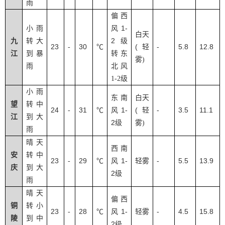
雨
偏西
1-
小雨
风
白天
2
九
转大
级
23
30
(
-
5.8
12.8
-
℃
轻
江
到暴
转东
雾
)
雨
北风
1-2
级
小雨
东南
白天
望
转中
24
31
1-
(
-
3.5
11.1
-
℃
风
轻
江
到大
2
级
雾
)
雨
晴天
西南
安
转中
23
29
1-
-
5.5
13.9
-
℃
风
轻雾
庆
到大
2
级
雨
晴天
偏西
铜
转小
23
28
1-
-
4.5
15.8
-
℃
风
轻雾
陵
到中
2
级