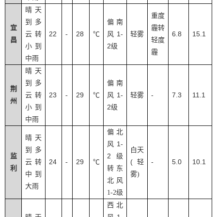
晴天
重度
到多
偏南
宜
霾转
22
28
1-
6.8
15.1
云转
-
℃
风
轻雾
昌
轻度
2
小到
级
霾
中雨
晴天
到多
偏南
荆
23
29
1-
-
7.3
11.1
云转
-
℃
风
轻雾
州
2
小到
级
中雨
偏北
晴天
1-
风
到多
白天
2
监
级
24
29
(
-
5.0
10.1
云转
-
℃
轻
利
转东
中到
雾
)
北风
大雨
1-2
级
西北