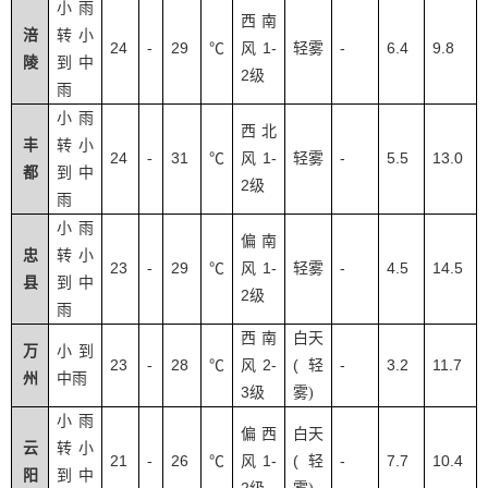
小雨
西南
涪
转小
24
29
1-
-
6.4
9.8
-
℃
风
轻雾
陵
到中
2
级
雨
小雨
西北
丰
转小
24
31
1-
-
5.5
13.0
-
℃
风
轻雾
都
到中
2
级
雨
小雨
偏南
忠
转小
23
29
1-
-
4.5
14.5
-
℃
风
轻雾
县
到中
2
级
雨
西南
白天
万
小到
23
28
2-
(
-
3.2
11.7
-
℃
风
轻
州
中雨
3
级
雾
)
小雨
偏西
白天
云
转小
21
26
1-
(
-
7.7
10.4
-
℃
风
轻
阳
到中