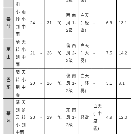
2
级
雾
)
雨
小雨
西南
白天
奉
转小
24
31
1-
(
-
6.9
13.1
-
℃
风
轻
节
到中
2
级
雾
)
雨
晴天
偏西
白天
巫
转小
21
26
2-
(
-
7.5
14.2
-
℃
风
大
山
到中
3
级
雾
)
雨
晴天
偏南
白天
巴
转小
20
26
1-
(
-
3.1
9.1
-
℃
风
轻
东
到中
2
级
雾
)
雨
晴天
白天
到多
东南
(
茅
中
23
29
1-
4.9
12.0
云转
-
℃
风
轻雾
坪
度
2
小到
级
霾
)
中雨