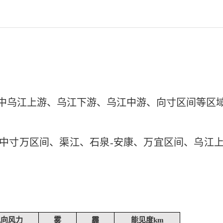
中乌江上游、乌江下游、乌江中游、向寸区间等区
中寸万区间、渠江、石泉-安康、万宜区间、乌江
风向风力
雾
霾
能见度km