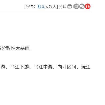
]
[ 字号：
]
默认
大
超大
[ 打印
域分散性大暴雨。
上游、乌江下游、乌江中游、向寸区间、沅江