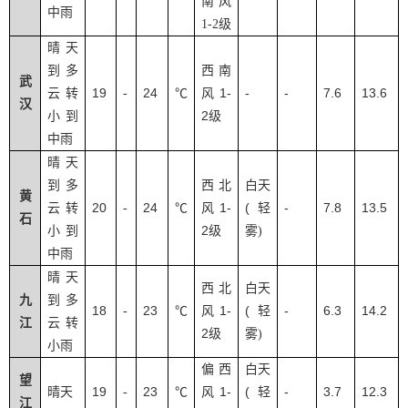
南风
中雨
1-2
级
晴天
到多
西南
武
19
24
1-
-
-
7.6
13.6
云转
-
℃
风
汉
2
小到
级
中雨
晴天
到多
西北
白天
黄
20
24
1-
(
-
7.8
13.5
云转
-
℃
风
轻
石
2
小到
级
雾
)
中雨
晴天
西北
白天
九
到多
18
23
1-
(
-
6.3
14.2
-
℃
风
轻
江
云转
2
级
雾
)
小雨
偏西
白天
望
19
23
1-
(
-
3.7
12.3
晴天
-
℃
风
轻
江