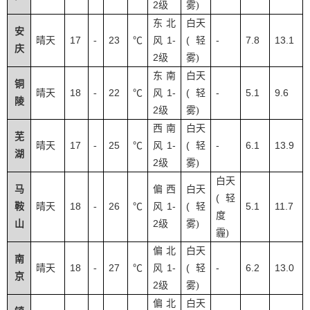
2
级
雾
)
东北
白天
安
17
23
1-
(
-
7.8
13.1
晴天
-
℃
风
轻
庆
2
级
雾
)
东南
白天
铜
18
22
1-
(
-
5.1
9.6
晴天
-
℃
风
轻
陵
2
级
雾
)
西南
白天
芜
17
25
1-
(
-
6.1
13.9
晴天
-
℃
风
轻
湖
2
级
雾
)
白天
马
偏西
白天
(
轻
18
26
1-
(
5.1
11.7
鞍
晴天
-
℃
风
轻
度
2
山
级
雾
)
霾
)
偏北
白天
南
18
27
1-
(
-
6.2
13.0
晴天
-
℃
风
轻
京
2
级
雾
)
偏北
白天