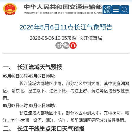
交通
日历
2026年5月6日11点长江气象预告
2026-05-06 10:05
来源: 长江海事局
一、
长江流域天气预报
05
月
06
日
08
时
-05
月
07
日
08
时
:
长江流域大部地区小雨，部分地区中到大雨。其中洞庭湖湖
区、鄂东北、皇庄以下、江汉平原、乌江上游、沅江等区域分散性暴
雨。
05
月
07
日
08
时
-05
月
08
日
08
时
:
长江流域大部地区小雨，部分地区中到大雨。其中抚河、赣
江、九江
-
大通、饶河、湘江、信江、鄱阳湖湖区等区域分散性暴雨。
二、
长江干线重点港口天气预报