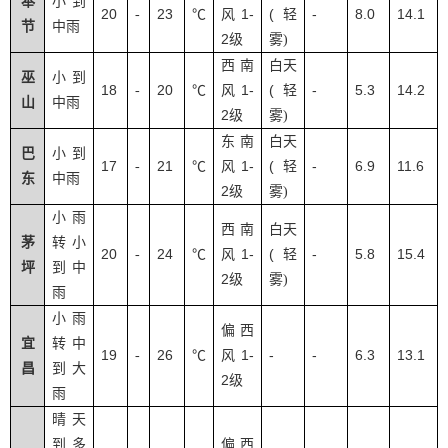
奉
小到
20
23
1-
(
-
8.0
14.1
-
℃
风
轻
节
中雨
2
级
雾
)
西南
白天
巫
小到
18
20
1-
(
-
5.3
14.2
-
℃
风
轻
山
中雨
2
级
雾
)
东南
白天
巴
小到
17
21
1-
(
-
6.9
11.6
-
℃
风
轻
东
中雨
2
级
雾
)
小雨
西南
白天
茅
转小
20
24
1-
(
-
5.8
15.4
-
℃
风
轻
坪
到中
2
级
雾
)
雨
小雨
偏西
宜
转中
19
26
1-
-
-
6.3
13.1
-
℃
风
昌
到大
2
级
雨
晴天
到多
偏西