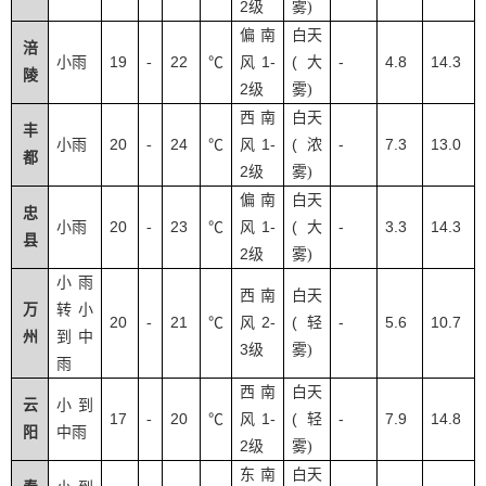
2
级
雾
)
偏南
白天
涪
19
22
1-
(
-
4.8
14.3
小雨
-
℃
风
大
陵
2
级
雾
)
西南
白天
丰
20
24
1-
(
-
7.3
13.0
小雨
-
℃
风
浓
都
2
级
雾
)
偏南
白天
忠
20
23
1-
(
-
3.3
14.3
小雨
-
℃
风
大
县
2
级
雾
)
小雨
西南
白天
万
转小
20
21
2-
(
-
5.6
10.7
-
℃
风
轻
州
到中
3
级
雾
)
雨
西南
白天
云
小到
17
20
1-
(
-
7.9
14.8
-
℃
风
轻
阳
中雨
2
级
雾
)
东南
白天