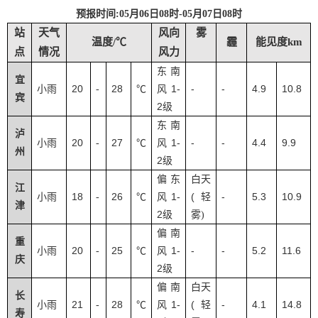
预报时间
:05月06日08时-05月07日08时
站
天气
风向
雾
温度/℃
霾
能见度km
点
情况
风力
东南
宜
20
28
1-
-
-
4.9
10.8
小雨
-
℃
风
宾
2
级
东南
泸
20
27
1-
-
-
4.4
9.9
小雨
-
℃
风
州
2
级
偏东
白天
江
18
26
1-
(
-
5.3
10.9
小雨
-
℃
风
轻
津
2
级
雾
)
偏南
重
20
25
1-
-
-
5.2
11.6
小雨
-
℃
风
庆
2
级
偏南
白天
长
21
28
1-
(
-
4.1
14.8
小雨
-
℃
风
轻
寿