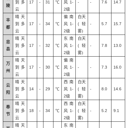
17
31
1-
-
-
7.6
14.7
到多
-
℃
风
陵
2
云
级
晴天
偏南
白天
丰
17
34
1-
(
-
5.7
15.7
到多
-
℃
风
轻
都
2
云
级
雾
)
晴天
东南
白天
忠
17
32
1-
(
-
7.8
13.0
到多
-
℃
风
轻
县
2
云
级
雾
)
晴天
偏南
万
17
30
1-
-
-
7.3
16.0
到多
-
℃
风
州
2
云
级
晴天
西南
白天
云
14
29
1-
(
-
8.0
14.6
到多
-
℃
风
轻
阳
2
云
级
雾
)
晴天
西南
白天
奉
18
34
1-
(
-
5.2
9.1
到多
-
℃
风
轻
节
2
云
级
雾
)
晴天
东南