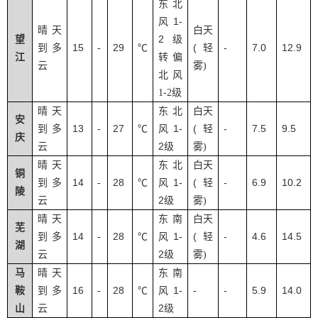
东北
1-
风
晴天
白天
2
望
级
15
29
(
-
7.0
12.9
到多
-
℃
轻
江
转偏
云
雾
)
北风
1-2
级
晴天
东北
白天
安
13
27
1-
(
-
7.5
9.5
到多
-
℃
风
轻
庆
2
云
级
雾
)
晴天
东北
白天
铜
14
28
1-
(
-
6.9
10.2
到多
-
℃
风
轻
陵
2
云
级
雾
)
晴天
东南
白天
芜
14
28
1-
(
-
4.6
14.5
到多
-
℃
风
轻
湖
2
云
级
雾
)
马
晴天
东南
16
28
1-
-
-
5.9
14.0
鞍
到多
-
℃
风
2
山
云
级