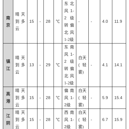
东北
1-
风
晴天
2
南
级
15
28
-
-
4.0
11.9
到多
-
℃
京
转偏
云
北风
1-2
级
东南
1-
风
晴天
白天
2
镇
级
13
29
(
-
4.1
14.1
到多
-
℃
轻
江
转偏
云
雾
)
北风
1-2
级
晴天
偏南
白天
高
15
28
1-
(
-
5.9
15.4
到多
-
℃
风
轻
港
2
云
级
雾
)
晴天
西南
白天
江
15
28
1-
(
-
6.7
15.9
到多
-
℃
风
轻
阴
2
云
级
雾
)