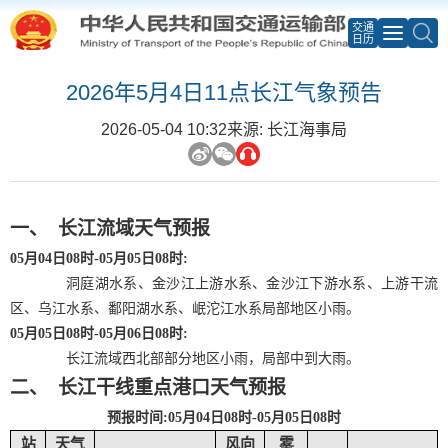
交通
日历
2026年5月4日11点长江气象预告
2026-05-04 10:32
来源: 长江海事局
一、
长江流域天气预报
05
月
04
日
08
时
-05
月
05
日
08
时
:
洞庭湖水系、金沙江上游水系、金沙江下游水系、上游干流
区、乌江水系、鄱阳湖水系、岷沱江水系局部地区小雨。
05
月
05
日
08
时
-05
月
06
日
08
时
:
长江流域西北部部分地区小雨，局部中到大雨。
二、
长江干线重点港口天气预报
预报时间
:05月04日08时-05月05日08时
站
天气
风向
雾