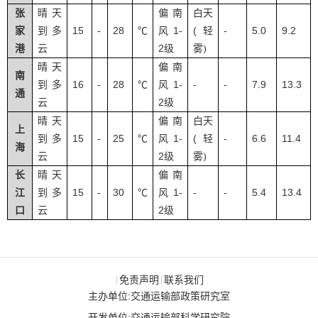
张
晴天
偏南
白天
15
28
1-
(
-
5.0
9.2
家
到多
-
℃
风
轻
2
港
云
级
雾
)
晴天
偏南
南
16
28
1-
-
-
7.9
13.3
到多
-
℃
风
通
2
云
级
晴天
偏南
白天
上
15
25
1-
(
-
6.6
11.4
到多
-
℃
风
轻
海
2
云
级
雾
)
长
晴天
偏南
15
30
1-
-
-
5.4
13.4
江
到多
-
℃
风
2
口
云
级
免责声明
联系我们
|
|
主办单位:交通运输部政策研究室
开发单位:交通运输部科学研究院