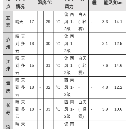
温度/℃
霾
能见度km
点
情况
风力
偏西
白天
宜
17
29
1-
(
-
3.3
14.1
晴天
-
℃
风
轻
宾
2
级
雾
)
晴天
偏西
泸
18
30
1-
-
-
3.1
12.5
到多
-
℃
风
州
2
云
级
晴天
偏西
白天
江
15
31
1-
(
-
7.6
14.6
到多
-
℃
风
轻
津
2
云
级
雾
)
晴天
西南
重
18
32
1-
-
-
4.8
12.2
到多
-
℃
风
庆
2
云
级
晴天
西南
白天
长
18
33
1-
(
-
3.9
10.6
到多
-
℃
风
轻
寿
2
云
级
雾
)
晴天
偏南
涪