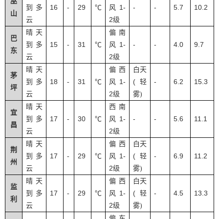
巫
16
29
1-
-
-
5.7
10.2
到多
-
℃
风
山
2
云
级
晴天
偏南
巴
15
31
1-
-
-
4.0
9.7
到多
-
℃
风
东
2
云
级
晴天
偏西
白天
茅
18
31
1-
(
-
6.2
15.3
到多
-
℃
风
轻
坪
2
云
级
雾
)
晴天
西南
宜
17
30
1-
-
-
5.6
11.1
到多
-
℃
风
昌
2
云
级
晴天
偏西
白天
荆
17
29
1-
(
-
6.9
11.2
到多
-
℃
风
轻
州
2
云
级
雾
)
晴天
偏西
白天
监
17
29
1-
(
-
4.5
13.3
到多
-
℃
风
轻
利
2
云
级
雾
)
偏东