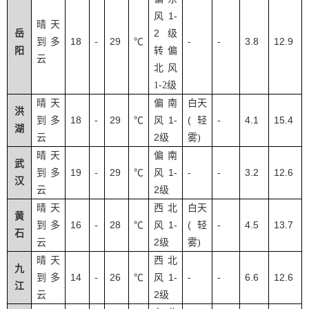
1-
风
晴天
2
岳
级
18
29
-
-
3.8
12.9
到多
-
℃
阳
转偏
云
北风
1-2
级
晴天
偏南
白天
洪
18
29
1-
(
-
4.1
15.4
到多
-
℃
风
轻
湖
2
云
级
雾
)
晴天
偏南
武
19
29
1-
-
-
3.2
12.6
到多
-
℃
风
汉
2
云
级
晴天
西北
白天
黄
16
28
1-
(
-
4.5
13.7
到多
-
℃
风
轻
石
2
云
级
雾
)
晴天
西北
九
14
26
1-
-
-
6.6
12.6
到多
-
℃
风
江
2
云
级