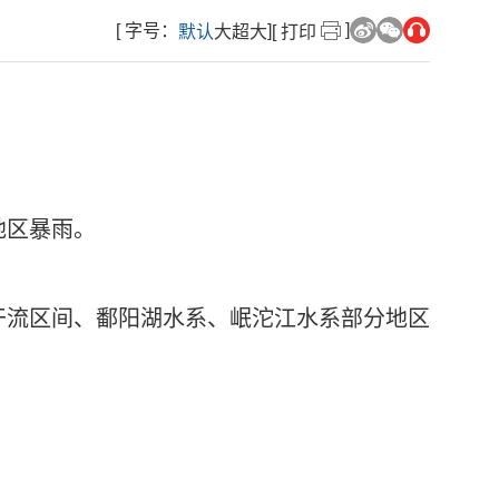
]
[ 字号：
]
默认
大
超大
[ 打印
地区暴雨。
干流区间、鄱阳湖水系、岷沱江水系部分地区