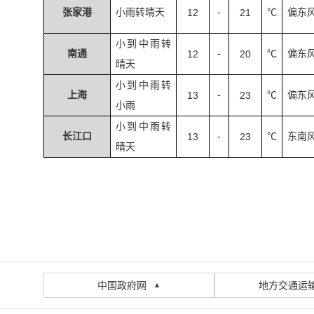
张家港
小雨转晴天
12
-
21
℃
偏东
小到中雨转
南通
12
-
20
℃
偏东
晴天
小到中雨转
上海
13
-
23
℃
偏东
小雨
小到中雨转
长江口
13
-
23
℃
东南
晴天
中国政府网
地方交通运
▲