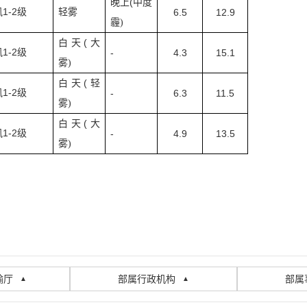
(
晚上
中度
1-2
风
级
轻雾
6.5
12.9
霾
)
(
白天
大
1-2
风
级
-
4.3
15.1
雾
)
(
白天
轻
1-2
风
级
-
6.3
11.5
雾
)
(
白天
大
1-2
风
级
-
4.9
13.5
雾
)
输厅
部属行政机构
部属
▲
▲