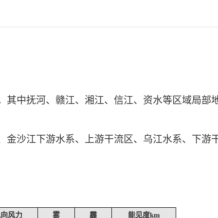
。其中抚河、赣江、湘江、信江、资水等区域局部
、金沙江下游水系、上游干流区、乌江水系、下游
风向风力
雾
霾
能见度km