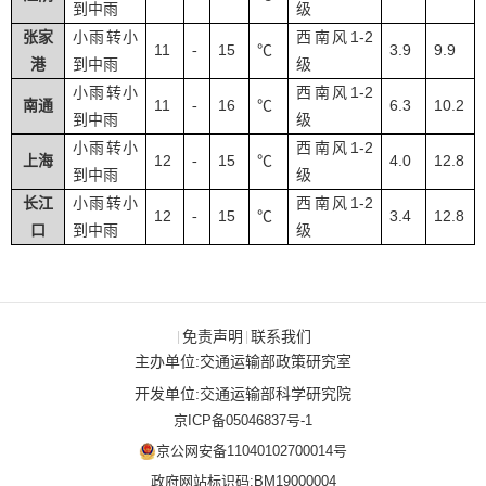
到中雨
级
1-2
张家
小雨转小
西南风
11
15
3.9
9.9
-
℃
港
到中雨
级
1-2
小雨转小
西南风
11
16
6.3
10.2
南通
-
℃
到中雨
级
1-2
小雨转小
西南风
12
15
4.0
12.8
上海
-
℃
到中雨
级
1-2
长江
小雨转小
西南风
12
15
3.4
12.8
-
℃
口
到中雨
级
免责声明
联系我们
|
|
主办单位:交通运输部政策研究室
开发单位:交通运输部科学研究院
京ICP备05046837号-1
京公网安备11040102700014号
政府网站标识码:BM19000004