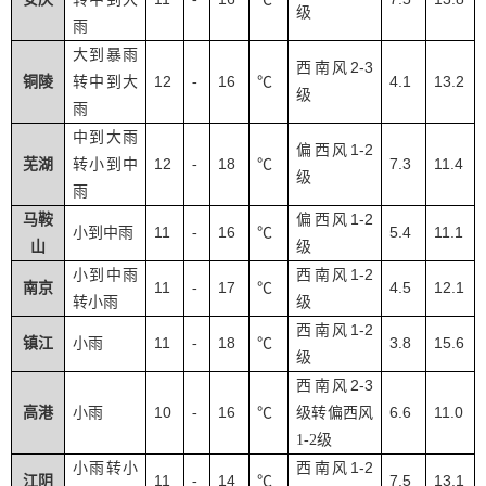
级
雨
大到暴雨
2-3
西南风
12
16
4.1
13.2
铜陵
转中到大
-
℃
级
雨
中到大雨
1-2
偏西风
12
18
7.3
11.4
芜湖
转小到中
-
℃
级
雨
1-2
马鞍
偏西风
11
16
5.4
11.1
小到中雨
-
℃
山
级
1-2
小到中雨
西南风
11
17
4.5
12.1
南京
-
℃
转小雨
级
1-2
西南风
11
18
3.8
15.6
镇江
小雨
-
℃
级
2-3
西南风
10
16
6.6
11.0
高港
小雨
-
℃
级转偏西风
1-2
级
1-2
小雨转小
西南风
11
14
7.5
13.1
江阴
-
℃