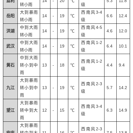
14
20
5.3
11.8
监利
-
℃
转小雨
级
3-4
大到暴雨
西南风
14
19
6.6
12.4
岳阳
-
℃
转小雨
级
4-5
中到大雨
西南风
14
19
4.6
12.0
洪湖
-
℃
转小雨
级
1-2
中到大雨
西南风
14
19
6.4
10.1
武汉
-
℃
转小雨
级
中到大雨
1-2
西南风
13
18
4.4
9.4
黄石
转小到中
-
℃
级
雨
大到暴雨
2-3
西南风
13
19
5.7
14.2
九江
转小到中
-
℃
级
雨
大到暴雨
3-4
西南风
12
15
6.3
14.9
望江
转中到大
-
℃
级
雨
大到暴雨
2-3
西南风
11
16
7.5
13.8
安庆
转中到大
-
℃