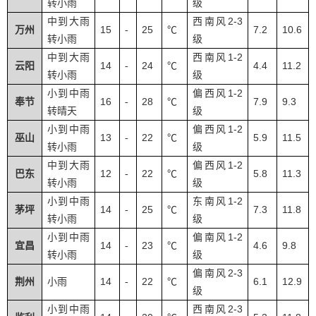
转小雨
级
2-3
中到大雨
西南风
15
25
7.2
10.6
万州
-
℃
转小雨
级
1-2
中到大雨
西南风
14
24
4.4
11.2
云阳
-
℃
转小雨
级
1-2
小到中雨
偏西风
16
28
7.9
9.3
奉节
-
℃
转晴天
级
1-2
小到中雨
偏西风
13
22
5.9
11.5
巫山
-
℃
转小雨
级
1-2
中到大雨
偏西风
12
22
5.8
11.3
巴东
-
℃
转小雨
级
1-2
小到中雨
东南风
14
25
7.3
11.8
茅坪
-
℃
转小雨
级
1-2
小到中雨
偏南风
14
23
4.6
9.8
宜昌
-
℃
转小雨
级
2-3
偏南风
14
22
6.1
12.9
荆州
小雨
-
℃
级
2-3
小到中雨
西南风