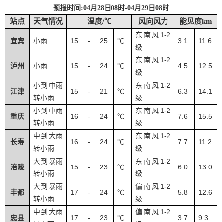
预报时间
:04月28日08时-04月29日08时
站点
天气情况
温度/℃
风向风力
能见度km
1-2
东南风
15
25
3.1
11.6
宜宾
小雨
-
℃
级
1-2
东南风
15
24
4.5
12.5
泸州
小雨
-
℃
级
1-2
小到中雨
东南风
15
21
6.3
14.1
江津
-
℃
转小雨
级
1-2
小到中雨
东南风
16
24
7.6
15.5
重庆
-
℃
转小雨
级
1-2
中到大雨
东南风
16
24
7.7
11.2
长寿
-
℃
转小雨
级
1-2
大到暴雨
东南风
15
23
6.0
13.0
涪陵
-
℃
转小雨
级
1-2
大到暴雨
偏南风
17
24
5.8
12.6
丰都
-
℃
转小雨
级
1-2
中到大雨
偏南风
17
23
3.7
9.3
忠县
-
℃