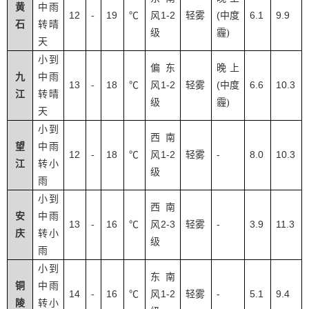
黄
中雨
12
19
1-2
(
6.1
9.9
-
℃
风
轻雾
中度
石
转晴
级
霾
)
天
小到
偏东
晚上
九
中雨
13
18
1-2
(
6.6
10.3
-
℃
风
轻雾
中度
江
转晴
级
霾
)
天
小到
西南
望
中雨
12
18
1-2
-
8.0
10.3
-
℃
风
轻雾
江
转小
级
雨
小到
西南
安
中雨
13
16
2-3
-
3.9
11.3
-
℃
风
轻雾
庆
转小
级
雨
小到
东南
铜
中雨
14
16
1-2
-
5.1
9.4
-
℃
风
轻雾
陵
转小