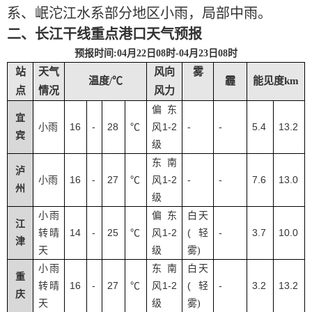
系、岷沱江水系部分地区小雨，局部中雨。
二、长江干线重点港口天气预报
预报时间
:04月22日08时-04月23日08时
站
天气
风向
雾
温度/℃
霾
能见度km
点
情况
风力
偏东
宜
16
28
1-2
-
-
5.4
13.2
小雨
-
℃
风
宾
级
东南
泸
16
27
1-2
-
-
7.6
13.0
小雨
-
℃
风
州
级
小雨
偏东
白天
江
14
25
1-2
(
-
3.7
10.0
转晴
-
℃
风
轻
津
天
级
雾
)
小雨
东南
白天
重
16
27
1-2
(
-
3.2
13.2
转晴
-
℃
风
轻
庆
天
级
雾
)