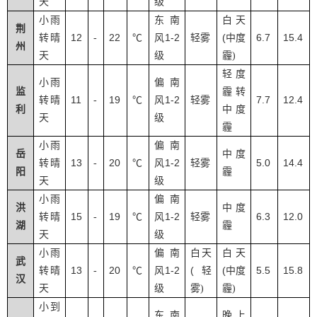
天
级
小雨
东南
白天
荆
12
22
1-2
(
6.7
15.4
转晴
-
℃
风
轻雾
中度
州
天
级
霾
)
轻度
小雨
偏南
监
霾转
11
19
1-2
7.7
12.4
转晴
-
℃
风
轻雾
利
中度
天
级
霾
小雨
偏南
岳
中度
13
20
1-2
5.0
14.4
转晴
-
℃
风
轻雾
阳
霾
天
级
小雨
偏南
洪
中度
15
19
1-2
6.3
12.0
转晴
-
℃
风
轻雾
湖
霾
天
级
小雨
偏南
白天
白天
武
13
20
1-2
(
(
5.5
15.8
转晴
-
℃
风
轻
中度
汉
天
级
雾
)
霾
)
小到
东南
晚上