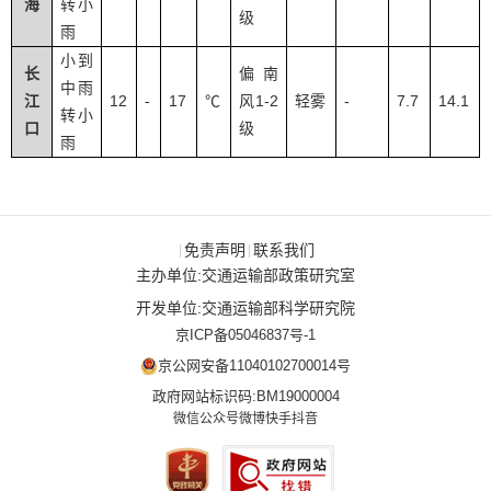
海
转小
级
雨
小到
长
偏南
中雨
12
17
1-2
-
7.7
14.1
江
-
℃
风
轻雾
转小
口
级
雨
免责声明
联系我们
|
|
主办单位:交通运输部政策研究室
开发单位:交通运输部科学研究院
京ICP备05046837号-1
京公网安备11040102700014号
政府网站标识码:BM19000004
微信公众号
微博
快手
抖音