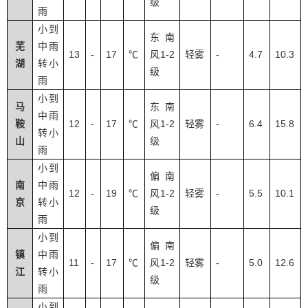
级
雨
小到
东南
芜
中雨
13
17
1-2
-
4.7
10.3
-
℃
风
轻雾
湖
转小
级
雨
小到
马
东南
中雨
12
17
1-2
-
6.4
15.8
鞍
-
℃
风
轻雾
转小
山
级
雨
小到
偏南
南
中雨
12
19
1-2
-
5.5
10.1
-
℃
风
轻雾
京
转小
级
雨
小到
偏南
镇
中雨
11
17
1-2
-
5.0
12.6
-
℃
风
轻雾
江
转小
级
雨
小到