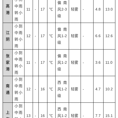
偏南
高
中雨
11
17
2-3
-
4.8
13.0
-
℃
风
轻雾
港
转小
级
雨
小到
偏南
江
中雨
12
17
1-2
-
6.6
12.6
-
℃
风
轻雾
阴
转小
级
雨
小到
张
偏南
中雨
11
17
1-2
-
3.6
11.0
家
-
℃
风
轻雾
转小
港
级
雨
小到
西南
南
中雨
12
16
1-2
-
4.7
10.2
-
℃
风
轻雾
通
转小
级
雨
小到
西南
上
中雨
13
16
1-2
-
7.7
15.1
-
℃
风
轻雾