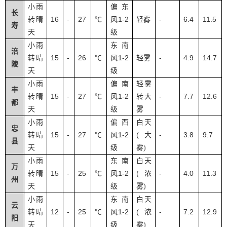
小雨
偏东
长
16
27
1-2
-
6.4
11.5
转晴
-
℃
风
轻雾
寿
天
级
小雨
东南
涪
15
26
1-2
-
4.9
14.7
转晴
-
℃
风
轻雾
陵
天
级
小雨
偏南
轻雾
丰
15
27
1-2
-
7.7
12.6
转晴
-
℃
风
转大
都
天
级
雾
小雨
偏西
白天
忠
15
27
1-2
(
-
3.8
9.7
转晴
-
℃
风
大
县
天
级
雾
)
小雨
东南
白天
万
15
25
1-2
(
-
4.0
11.3
转晴
-
℃
风
浓
州
天
级
雾
)
小雨
东南
白天
云
12
25
1-2
(
-
7.2
12.9
转晴
-
℃
风
浓
阳
天
级
雾
)