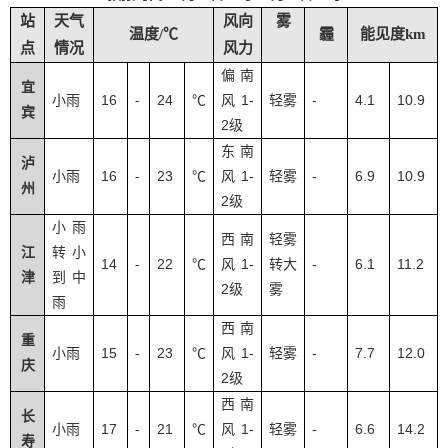
站
天气
风向
雾
温度/℃
霾
能见度km
点
情况
风力
偏南
宜
16
24
1-
-
4.1
10.9
小雨
-
℃
风
轻雾
宾
2
级
东南
泸
16
23
1-
-
6.9
10.9
小雨
-
℃
风
轻雾
州
2
级
小雨
西南
轻雾
江
转小
14
22
1-
-
6.1
11.2
-
℃
风
转大
津
到中
2
级
雾
雨
西南
重
15
23
1-
-
7.7
12.0
小雨
-
℃
风
轻雾
庆
2
级
西南
长
17
21
1-
-
6.6
14.2
小雨
-
℃
风
轻雾
寿