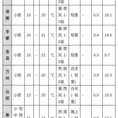
2
级
偏南
涪
16
20
1-
-
6.0
10.1
小雨
-
℃
风
轻雾
陵
2
级
偏南
丰
16
21
1-
-
6.4
14.6
小雨
-
℃
风
轻雾
都
2
级
偏南
忠
16
21
1-
-
4.3
9.7
小雨
-
℃
风
轻雾
县
2
级
西南
白天
万
15
20
1-
(
-
3.9
10.3
小雨
-
℃
风
轻
州
2
级
雾
)
偏西
白天
云
13
20
1-
(
-
6.0
10.0
小雨
-
℃
风
轻
阳
2
级
雾
)
小到
西南
晚上
奉
中雨