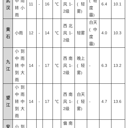
(
武
中雨
轻
11
16
1-
(
6.4
10.1
-
℃
风
轻
汉
转小
度
2
级
雾
)
雨
霾
)
白天
西北
(
黄
中
12
14
1-
4.0
10.3
小雨
-
℃
风
轻雾
石
度
2
级
霾
)
小到
中雨
西南
晚上
九
14
17
1-
(
-
6.3
13.2
转中
-
℃
风
轻
江
2
到大
级
雾
)
雨
小到
中雨
西南
白天
望
14
17
1-
(
-
4.7
13.6
转中
-
℃
风
轻
江
2
到大
级
雾
)
雨
偏南
安
小到