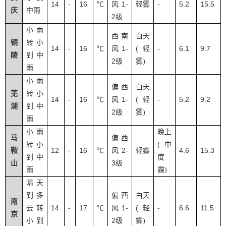
14
16
1-
-
5.2
15.5
-
℃
风
轻雾
庆
中雨
2
级
小雨
西南
白天
铜
转小
14
16
1-
(
-
6.1
9.7
-
℃
风
轻
陵
到中
2
级
雾
)
雨
小雨
偏西
白天
芜
转小
14
16
1-
(
-
5.2
9.2
-
℃
风
轻
湖
到中
2
级
雾
)
雨
小雨
晚上
马
偏西
(
转小
中
12
16
2-
4.6
15.3
鞍
-
℃
风
轻雾
到中
度
3
山
级
雨
霾
)
晴天
到多
偏西
白天
南
14
17
1-
(
-
6.6
11.5
云转
-
℃
风
轻
京
2
小到
级
雾
)