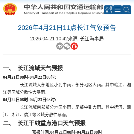
交通
日历
2026年4月21日11点长江气象预告
2026-04-21 10:42
来源: 长江海事局
一、
长江流域天气预报
04
月
21
日
08
时
-04
月
22
日
08
时
:
长江流域大部地区小到中雨，部分地区大雨。其中赣江、湘
江等区域分散性大暴雨。
04
月
22
日
08
时
-04
月
23
日
08
时
:
长江流域南部部分地区小雨，局部中到大雨。其中抚河、赣
江、湘江、信江等区域分散性暴雨。
二、
长江干线重点港口天气预报
预报时间
:04月21日08时-04月22日08时