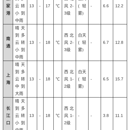
13
17
2-
(
-
6.6
12.2
家
云转
-
℃
风
轻
3
港
小到
级
雾
)
中雨
晴天
到多
西北
白天
南
13
18
2-
(
-
6.7
12.8
云转
-
℃
风
轻
通
3
小到
级
雾
)
中雨
晴天
到多
西北
白天
上
13
18
1-
(
-
6.5
15.7
云转
-
℃
风
轻
海
2
中到
级
雾
)
大雨
晴天
长
到多
西北
13
18
1-
-
-
3.8
11.1
江
云转
-
℃
风
2
口
小到
级