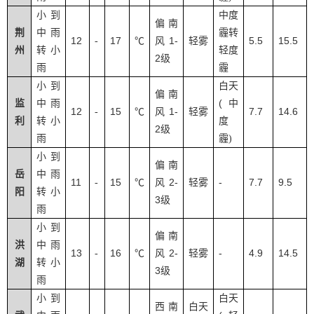
小到
中度
偏南
荆
中雨
霾转
12
17
1-
5.5
15.5
-
℃
风
轻雾
州
转小
轻度
2
级
雨
霾
小到
白天
偏南
(
监
中雨
中
12
15
1-
7.7
14.6
-
℃
风
轻雾
利
转小
度
2
级
雨
霾
)
小到
偏南
岳
中雨
11
15
2-
-
7.7
9.5
-
℃
风
轻雾
阳
转小
3
级
雨
小到
偏南
洪
中雨
13
16
2-
-
4.9
14.5
-
℃
风
轻雾
湖
转小
3
级
雨
小到
白天
西南
白天