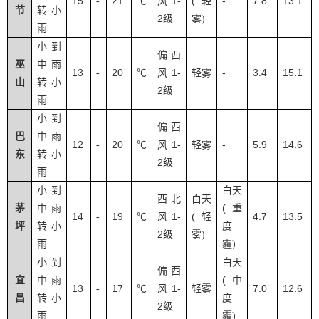
15
21
1-
(
-
7.8
13.1
-
℃
风
轻
节
转小
2
级
雾
)
雨
小到
偏西
巫
中雨
13
20
1-
-
3.4
15.1
-
℃
风
轻雾
山
转小
2
级
雨
小到
偏西
巴
中雨
12
20
1-
-
5.9
14.6
-
℃
风
轻雾
东
转小
2
级
雨
小到
白天
西北
白天
(
茅
中雨
重
14
19
1-
(
4.7
13.5
-
℃
风
轻
坪
转小
度
2
级
雾
)
雨
霾
)
小到
白天
偏西
(
宜
中雨
中
13
17
1-
7.0
12.6
-
℃
风
轻雾
昌
转小
度
2
级
雨
霾
)