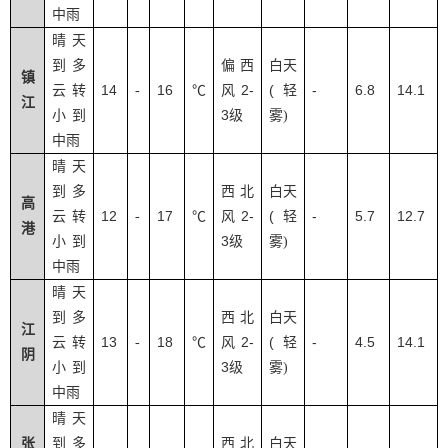
中雨
晴天
到多
偏西
白天
镇
14
16
2-
(
-
6.8
14.1
云转
-
℃
风
轻
江
3
小到
级
雾
)
中雨
晴天
到多
西北
白天
高
12
17
2-
(
-
5.7
12.7
云转
-
℃
风
轻
港
3
小到
级
雾
)
中雨
晴天
到多
西北
白天
江
13
18
2-
(
-
4.5
14.1
云转
-
℃
风
轻
阴
3
小到
级
雾
)
中雨
晴天
张
到多
西北
白天