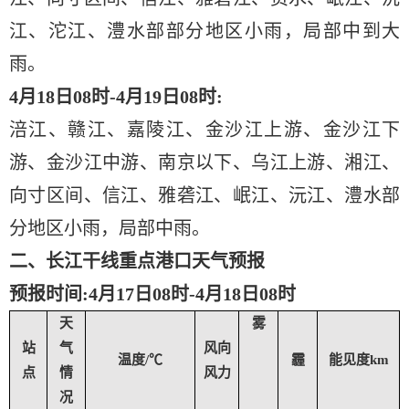
江、沱江、澧水部部分地区小雨，局部中到大
雨。
4月18日08时-4月19日08时:
涪江、赣江、嘉陵江、金沙江上游、金沙江下
游、金沙江中游、南京以下、乌江上游、湘江、
向寸区间、信江、雅砻江、岷江、沅江、澧水部
分地区小雨，局部中雨。
二、长江干线重点港口天气预报
预报时间
:4月17日08时-4月18日08时
天
雾
站
气
风向
温度/℃
霾
能见度km
点
情
风力
况