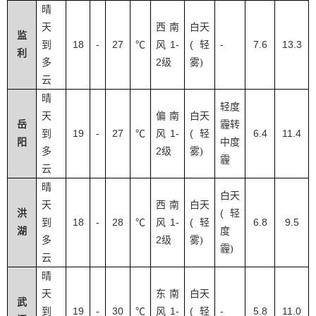
晴
天
西南
白天
监
18
27
1-
(
-
7.6
13.3
到
-
℃
风
轻
利
2
多
级
雾
)
云
晴
轻度
天
偏南
白天
岳
霾转
19
27
1-
(
6.4
11.4
到
-
℃
风
轻
阳
中度
2
多
级
雾
)
霾
云
晴
白天
天
西南
白天
(
洪
轻
18
28
1-
(
6.8
9.5
到
-
℃
风
轻
湖
度
2
多
级
雾
)
霾
)
云
晴
天
东南
白天
武
19
30
1-
(
-
5.8
11.0
到
-
℃
风
轻