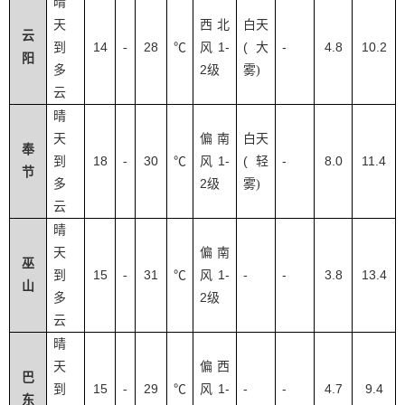
晴
天
西北
白天
云
14
28
1-
(
-
4.8
10.2
到
-
℃
风
大
阳
2
多
级
雾
)
云
晴
天
偏南
白天
奉
18
30
1-
(
-
8.0
11.4
到
-
℃
风
轻
节
2
多
级
雾
)
云
晴
天
偏南
巫
15
31
1-
-
-
3.8
13.4
到
-
℃
风
山
2
多
级
云
晴
天
偏西
巴
15
29
1-
-
-
4.7
9.4
到
-
℃
风
东