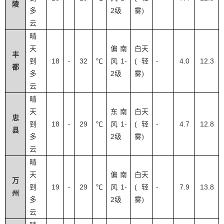
陵
2
多
级
雾
)
云
晴
天
偏南
白天
丰
18
32
1-
(
-
4.0
12.3
到
-
℃
风
轻
都
2
多
级
雾
)
云
晴
天
东南
白天
忠
18
29
1-
(
-
4.7
12.8
到
-
℃
风
轻
县
2
多
级
雾
)
云
晴
天
偏南
白天
万
19
29
1-
(
-
7.9
13.8
到
-
℃
风
轻
州
2
多
级
雾
)
云