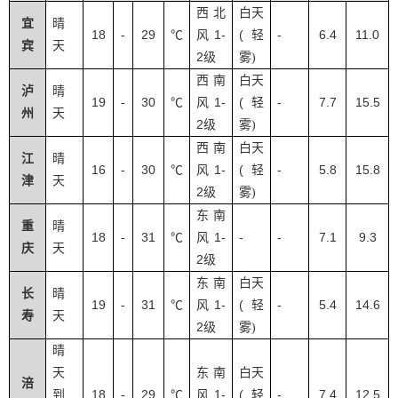
西北
白天
宜
晴
18
29
1-
(
-
6.4
11.0
-
℃
风
轻
宾
天
2
级
雾
)
西南
白天
泸
晴
19
30
1-
(
-
7.7
15.5
-
℃
风
轻
州
天
2
级
雾
)
西南
白天
江
晴
16
30
1-
(
-
5.8
15.8
-
℃
风
轻
津
天
2
级
雾
)
东南
重
晴
18
31
1-
-
-
7.1
9.3
-
℃
风
庆
天
2
级
东南
白天
长
晴
19
31
1-
(
-
5.4
14.6
-
℃
风
轻
寿
天
2
级
雾
)
晴
天
东南
白天
涪
18
29
1-
(
-
7.4
12.5
到
-
℃
风
轻