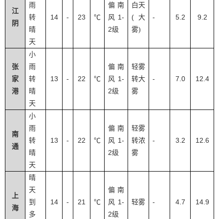
雨
偏南
白天
江
14
23
1-
(
-
5.2
9.2
转
-
℃
风
大
阴
2
晴
级
雾
)
天
小
张
雨
偏南
轻雾
13
22
1-
-
7.0
12.4
家
转
-
℃
风
转大
2
港
晴
级
雾
天
小
雨
偏南
轻雾
南
13
22
1-
-
3.2
12.6
转
-
℃
风
转浓
通
2
晴
级
雾
天
晴
天
偏南
上
14
21
1-
-
4.7
14.9
到
-
℃
风
轻雾
海
2
多
级