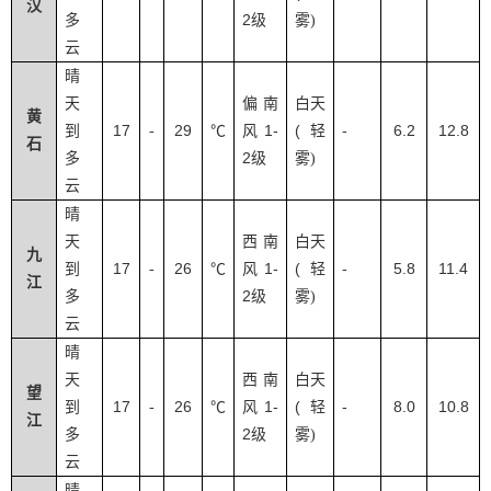
汉
2
多
级
雾
)
云
晴
天
偏南
白天
黄
17
29
1-
(
-
6.2
12.8
到
-
℃
风
轻
石
2
多
级
雾
)
云
晴
天
西南
白天
九
17
26
1-
(
-
5.8
11.4
到
-
℃
风
轻
江
2
多
级
雾
)
云
晴
天
西南
白天
望
17
26
1-
(
-
8.0
10.8
到
-
℃
风
轻
江
2
多
级
雾
)
云
晴