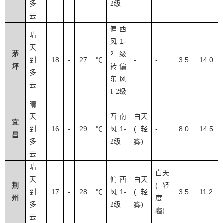
2
多
级
云
偏西
晴
1-
风
天
2
茅
级
18
27
-
-
3.5
14.0
到
-
℃
坪
转偏
多
东风
云
1-2
级
晴
天
西南
白天
宜
16
29
1-
(
-
8.0
14.5
到
-
℃
风
轻
昌
2
多
级
雾
)
云
晴
白天
天
偏西
白天
(
荆
轻
17
28
1-
(
3.5
11.2
到
-
℃
风
轻
州
度
2
多
级
雾
)
霾
)
云