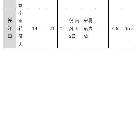
云
小
长
雨
偏南
轻雾
14
21
1-
-
4.5
15.3
江
转
-
℃
风
转大
2
口
晴
级
雾
天
免责声明
联系我们
|
|
主办单位:交通运输部政策研究室
开发单位:交通运输部科学研究院
京ICP备05046837号-1
京公网安备11040102700014号
政府网站标识码:BM19000004