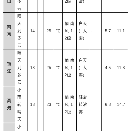
2
山
多
级
雾
)
云
晴
天
偏南
白天
南
14
25
1-
(
-
5.7
11.1
到
-
℃
风
大
京
2
多
级
雾
)
云
晴
天
偏南
白天
镇
13
25
1-
(
-
4.5
11.8
到
-
℃
风
大
江
2
多
级
雾
)
云
小
雨
偏南
轻雾
高
13
23
1-
-
6.8
14.7
转
-
℃
风
转浓
港
2
晴
级
雾
天
小