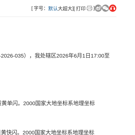
]
[ 字号：
]
默认
大
超大
[ 打印
-035），我处辖区2026年6月1日17:00至
灯质黄单闪。2000国家大地坐标系地理坐标
灯质黄快闪。2000国家大地坐标系地理坐标