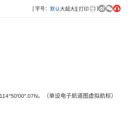
]
[ 字号：
]
默认
大
超大
[ 打印
114°50′00″.07N。（单设电子航道图虚拟航标）