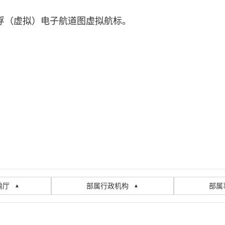
10白浮（虚拟）电子航道图虚拟航标。
输厅
部属行政机构
部属
▲
▲