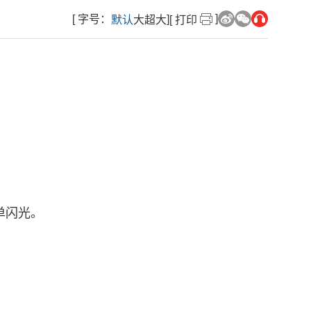
]
[ 字号：
]
默认
大
超大
[ 打印
色单闪光。