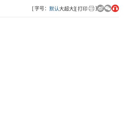
]
[ 字号：
]
默认
大
超大
[ 打印