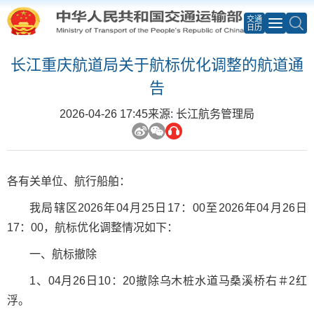
交通
日历
长江重庆航道局关于航标优化调整的航道通
告
2026-04-26 17:45
来源: 长江航务管理局
各有关单位、航行船舶：
我局辖区
2026
年
04
月
25
日
17：00
至
2026
年
04
月
26
日
17：00
，航标优化调整情况如下：
一、航标撤除
1
、
04
月
26
日
10：20
撤除乌木桩水道马桑溪桥右
＃2
红
浮。