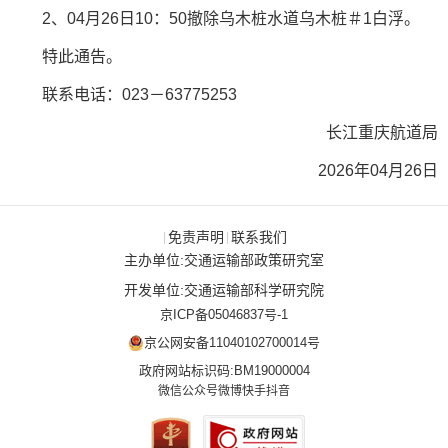
2
、
04
月
26
日
10：50
撤除乌木桩水道乌木桩
＃1
白浮。
特此通告。
联系电话：
023－63775253
长江重庆航道局
2026年04月26日
免责声明
联系我们
|
|
主办单位:交通运输部政策研究室
开发单位:交通运输部科学研究院
京ICP备05046837号-1
京公网安备11040102700014号
政府网站标识码:BM19000004
微信公众号
微博
快手
抖音