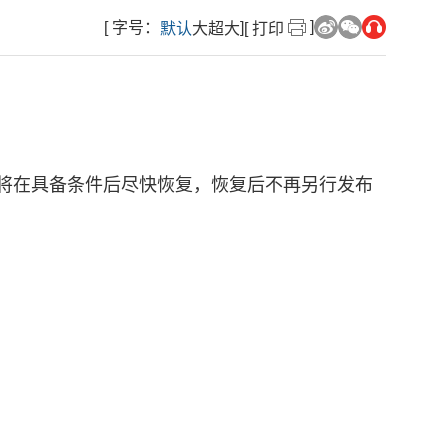
]
[ 字号：
]
默认
大
超大
[ 打印
我局将在具备条件后尽快恢复，恢复后不再另行发布