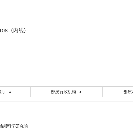
7108（内线）
输厅
部属行政机构
部属
▲
▲
输部科学研究院