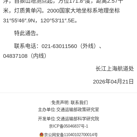
浮，自狼山塔测点起，方位171.8°度，距离2.57千
米，灯质黄单闪。2000国家大地坐标系地理坐标
31°55′46″.9N，120°53′11″.5E。
特此通告。
联系电话：021-63011560（外线）、
04837108（内线）
长江上海航道处
2026年04月21日
免责声明
联系我们
|
|
主办单位:交通运输部政策研究室
开发单位:交通运输部科学研究院
京ICP备05046837号-1
京公网安备11040102700014号