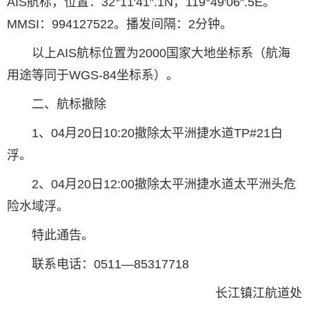
AIS航标，位置：32°11′41″.1N，119°49′06″.5E。
MMSI：994127522。播发间隔：2分钟。
以上AIS航标位置为2000国家大地坐标系（航海
用途等同于WGS-84坐标系）。
二、航标撤除
1、04月20日10:20撤除太平洲捷水道TP#21白
浮。
2、04月20日12:00撤除太平洲捷水道太平洲头危
险水域浮。
特此通告。
联系电话：0511—85317718
长江镇江航道处