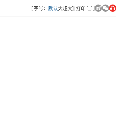
]
[ 字号：
]
默认
大
超大
[ 打印