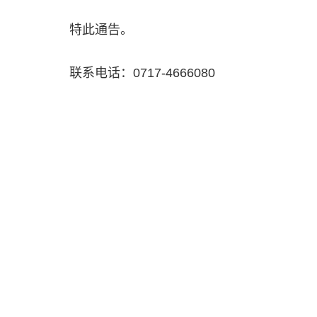
特此通告。
联系电话：0717-4666080
中国政府网
地方交通运
▲
联系我们
|
免责声明
主办单位:交通运输部政策研究室 开发单位:交通运