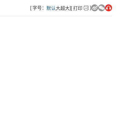
]
[ 字号：
]
默认
大
超大
[ 打印